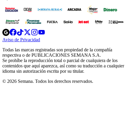
Opens
Opens
Opens
Opens
Opens
in
in
in
in
in
Aviso de Privacidad
Opens
new
new
new
new
new
in
window
window
window
window
window
Todas las marcas registradas son propiedad de la compañía
new
respectiva o de PUBLICACIONES SEMANA S.A.
window
Se prohíbe la reproducción total o parcial de cualquiera de los
contenidos que aquí aparezca, así como su traducción a cualquier
idioma sin autorización escrita por su titular.
© 2026 Semana. Todos los derechos reservados.