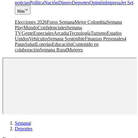
noticias
Política
Nación
Dinero
Deportes
Opinión
Impresa
Jet Set
Más
Elecciones 2026
Foros Semana
Mejor Colombia
Semana
Play
Mundo
Confidenciales
Semana
TV
Gente
Especiales
Arcadia
Tecnología
Turismo
Estados
Unidos
Vehículos
Semana Sostenible
Finanzas Personales
4
Patas
Salud
Loterías
Educación
Contenido en
colaboración
Semana Rural
Mujeres
Semana
|
Deportes