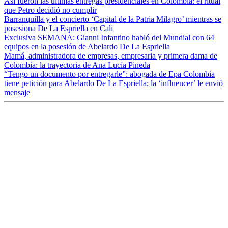
Así fueron las últimas entregas presidenciales en Colombia: el ritual
que Petro decidió no cumplir
Barranquilla y el concierto ‘Capital de la Patria Milagro’ mientras se
posesiona De La Espriella en Cali
Exclusiva SEMANA: Gianni Infantino habló del Mundial con 64
equipos en la posesión de Abelardo De La Espriella
Mamá, administradora de empresas, empresaria y primera dama de
Colombia: la trayectoria de Ana Lucía Pineda
“Tengo un documento por entregarle”: abogada de Epa Colombia
tiene petición para Abelardo De La Espriella; la ‘influencer’ le envió
mensaje