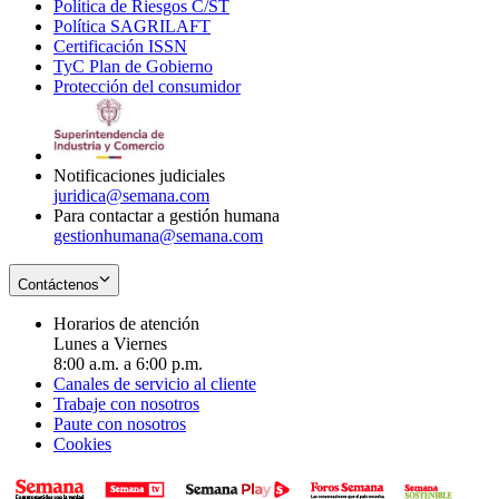
Política de Riesgos C/ST
window
in
Opens
new
Política SAGRILAFT
Opens
new
in
window
Certificación ISSN
Opens
in
window
new
TyC Plan de Gobierno
in
new
Opens
window
Protección del consumidor
new
window
in
Opens
window
new
in
window
new
window
Notificaciones judiciales
juridica@semana.com
Para contactar a gestión humana
gestionhumana@semana.com
Contáctenos
Horarios de atención
Lunes a Viernes
8:00 a.m. a 6:00 p.m.
Canales de servicio al cliente
Trabaje con nosotros
Paute con nosotros
Cookies