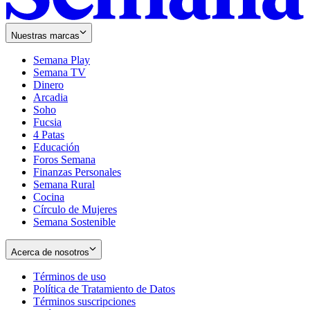
Nuestras marcas
Semana Play
Semana TV
Dinero
Arcadia
Soho
Opens
Fucsia
in
Opens
4 Patas
new
in
Educación
window
new
Foros Semana
window
Finanzas Personales
Semana Rural
Cocina
Círculo de Mujeres
Semana Sostenible
Acerca de nosotros
Términos de uso
Opens
Política de Tratamiento de Datos
in
Opens
Términos suscripciones
new
Opens
in