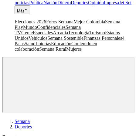
noticias
Política
Nación
Dinero
Deportes
Opinión
Impresa
Jet Set
Más
Elecciones 2026
Foros Semana
Mejor Colombia
Semana
Play
Mundo
Confidenciales
Semana
TV
Gente
Especiales
Arcadia
Tecnología
Turismo
Estados
Unidos
Vehículos
Semana Sostenible
Finanzas Personales
4
Patas
Salud
Loterías
Educación
Contenido en
colaboración
Semana Rural
Mujeres
Semana
|
Deportes