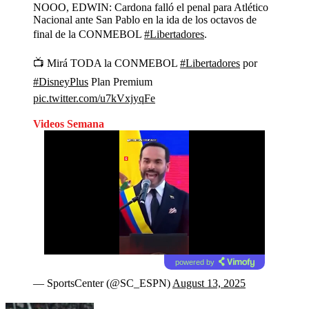
NOOO, EDWIN: Cardona falló el penal para Atlético
Nacional ante San Pablo en la ida de los octavos de
final de la CONMEBOL
#Libertadores
.
📺 Mirá TODA la CONMEBOL
#Libertadores
por
#DisneyPlus
Plan Premium
pic.twitter.com/u7kVxjyqFe
Videos Semana
powered by
— SportsCenter (@SC_ESPN)
August 13, 2025