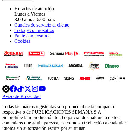
Horarios de atención
Lunes a Viernes
8:00 a.m. a 6:00 p.m.
Canales de servicio al cliente
Trabaje con nosotros
Paute con nosotros
Cookies
Opens
Opens
Opens
Opens
Opens
in
in
in
in
in
Aviso de Privacidad
Opens
new
new
new
new
new
in
window
window
window
window
window
Todas las marcas registradas son propiedad de la compañía
new
respectiva o de PUBLICACIONES SEMANA S.A.
window
Se prohíbe la reproducción total o parcial de cualquiera de los
contenidos que aquí aparezca, así como su traducción a cualquier
idioma sin autorización escrita por su titular.