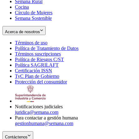
Semana Rural
Cocina
Círculo de Mujeres
Semana Sostenible
Acerca de nosotros
Términos de uso
Opens
Política de Tratamiento de Datos
in
Opens
Términos suscripciones
new
Opens
in
Política de Riesgos C/ST
window
in
Opens
new
Política SAGRILAFT
Opens
new
in
window
Certificación ISSN
Opens
in
window
new
TyC Plan de Gobierno
in
new
Opens
window
Protección del consumidor
new
window
in
Opens
window
new
in
window
new
window
Notificaciones judiciales
juridica@semana.com
Para contactar a gestión humana
gestionhumana@semana.com
Contáctenos