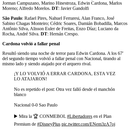
Jorman Campuzano, Marino Hinestroza, Edwin Cardona, Marlos
Moreno; Alfredo Morelos.
DT
: Javier Gandolfi
São Paulo
: Rafael Pires, Nahuel Ferraresi, Alan Franco, José
Sabino Chagas Monteiro; Cédric Soares, Damián Bobadilla, Marcos
Antônio Silva, Alisson Euler de Freitas, Enzo Díaz; Luciano da
Rocha, André Silva.
DT
: Hernán Crespo.
Cardona volvió a fallar penal
Resultó siendo una noche de terror para Edwin Cardona. A los 67′
del segundo tiempo volvió a fallar penal con Nacional, tirando al
mismo lado y siendo atajado por el arquero rival.
¡Y LO VOLVIÓ A ERRAR CARDONA, ESTA VEZ
LO ATAJARON!
No es repetido el post: Otra vez falló desde el manchón
blanco
Nacional 0-0 Sao Paulo
▶️ Mira la 🏆 CONMEBOL
#Libertadores
en el Plan
Premium de
#DisneyPlus
pic.twitter.com/ENem3zA7oj