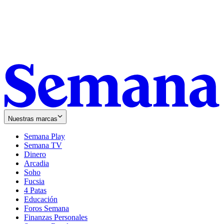
Nuestras marcas
Semana Play
Semana TV
Dinero
Arcadia
Soho
Opens
Fucsia
in
Opens
4 Patas
new
in
Educación
window
new
Foros Semana
window
Finanzas Personales