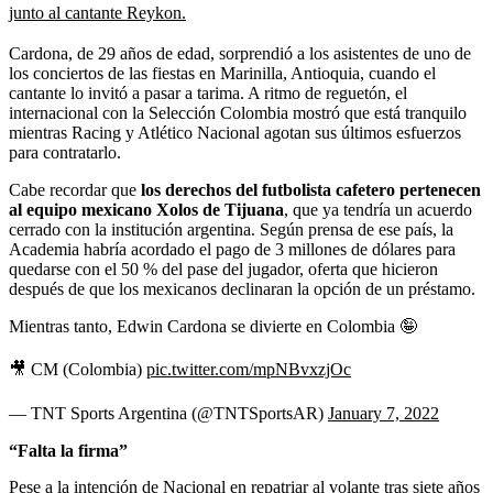
junto al cantante Reykon.
Cardona, de 29 años de edad, sorprendió a los asistentes de uno de
los conciertos de las fiestas en Marinilla, Antioquia, cuando el
cantante lo invitó a pasar a tarima. A ritmo de reguetón, el
internacional con la Selección Colombia mostró que está tranquilo
mientras Racing y Atlético Nacional agotan sus últimos esfuerzos
para contratarlo.
Cabe recordar que
los derechos del futbolista cafetero pertenecen
al equipo mexicano Xolos de Tijuana
, que ya tendría un acuerdo
cerrado con la institución argentina. Según prensa de ese país, la
Academia habría acordado el pago de 3 millones de dólares para
quedarse con el 50 % del pase del jugador, oferta que hicieron
después de que los mexicanos declinaran la opción de un préstamo.
Mientras tanto, Edwin Cardona se divierte en Colombia 🤪
🎥 CM (Colombia)
pic.twitter.com/mpNBvxzjOc
— TNT Sports Argentina (@TNTSportsAR)
January 7, 2022
“Falta la firma”
Pese a la intención de Nacional en repatriar al volante tras siete años