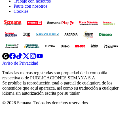
Trabaje con nosotros
Paute con nosotros
Cookies
Opens
Opens
Opens
Opens
Opens
in
in
in
in
in
Aviso de Privacidad
Opens
new
new
new
new
new
in
window
window
window
window
window
Todas las marcas registradas son propiedad de la compañía
new
respectiva o de PUBLICACIONES SEMANA S.A.
window
Se prohíbe la reproducción total o parcial de cualquiera de los
contenidos que aquí aparezca, así como su traducción a cualquier
idioma sin autorización escrita por su titular.
© 2026 Semana. Todos los derechos reservados.