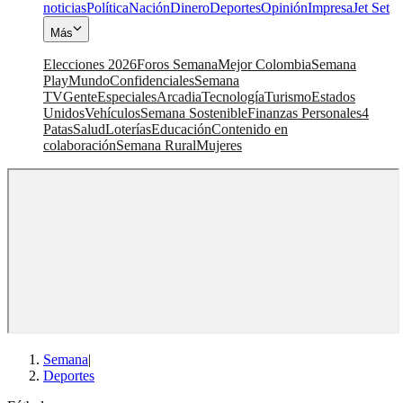
noticias
Política
Nación
Dinero
Deportes
Opinión
Impresa
Jet Set
Más
Elecciones 2026
Foros Semana
Mejor Colombia
Semana
Play
Mundo
Confidenciales
Semana
TV
Gente
Especiales
Arcadia
Tecnología
Turismo
Estados
Unidos
Vehículos
Semana Sostenible
Finanzas Personales
4
Patas
Salud
Loterías
Educación
Contenido en
colaboración
Semana Rural
Mujeres
Semana
|
Deportes