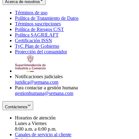
Acerca de nosotros
Términos de uso
Opens
Política de Tratamiento de Datos
in
Opens
Términos suscripciones
new
Opens
in
Política de Riesgos C/ST
window
in
Opens
new
Política SAGRILAFT
Opens
new
in
window
Certificación ISSN
Opens
in
window
new
TyC Plan de Gobierno
in
new
Opens
window
Protección del consumidor
new
window
in
Opens
window
new
in
window
new
window
Notificaciones judiciales
juridica@semana.com
Para contactar a gestión humana
gestionhumana@semana.com
Contáctenos
Horarios de atención
Lunes a Viernes
8:00 a.m. a 6:00 p.m.
Canales de servicio al cliente