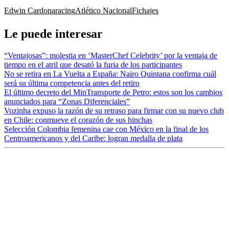
Edwin Cardona
racing
Atlético Nacional
Fichajes
Le puede interesar
“Ventajosas”: molestia en ‘MasterChef Celebrity’ por la ventaja de
tiempo en el atril que desató la furia de los participantes
No se retira en La Vuelta a España: Nairo Quintana confirma cuál
será su última competencia antes del retiro
El último decreto del MinTransporte de Petro: estos son los cambios
anunciados para “Zonas Diferenciales”
Vozinha expuso la razón de su retraso para firmar con su nuevo club
en Chile: conmueve el corazón de sus hinchas
Selección Colombia femenina cae con México en la final de los
Centroamericanos y del Caribe: logran medalla de plata