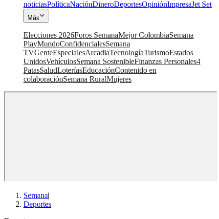
noticias
Política
Nación
Dinero
Deportes
Opinión
Impresa
Jet Set
Más
Elecciones 2026
Foros Semana
Mejor Colombia
Semana
Play
Mundo
Confidenciales
Semana
TV
Gente
Especiales
Arcadia
Tecnología
Turismo
Estados
Unidos
Vehículos
Semana Sostenible
Finanzas Personales
4
Patas
Salud
Loterías
Educación
Contenido en
colaboración
Semana Rural
Mujeres
Semana
|
Deportes