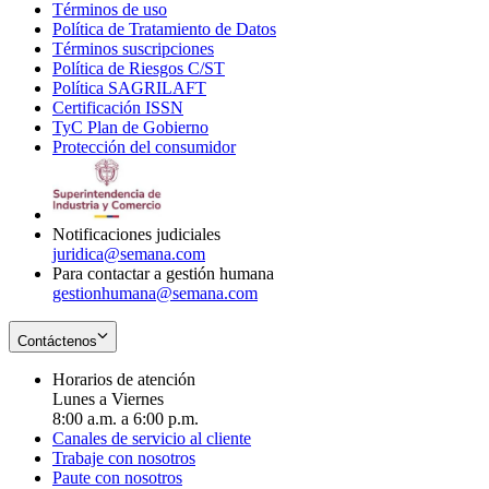
Términos de uso
Opens
Política de Tratamiento de Datos
in
Opens
Términos suscripciones
new
Opens
in
Política de Riesgos C/ST
window
in
Opens
new
Política SAGRILAFT
Opens
new
in
window
Certificación ISSN
Opens
in
window
new
TyC Plan de Gobierno
in
new
Opens
window
Protección del consumidor
new
window
in
Opens
window
new
in
window
new
window
Notificaciones judiciales
juridica@semana.com
Para contactar a gestión humana
gestionhumana@semana.com
Contáctenos
Horarios de atención
Lunes a Viernes
8:00 a.m. a 6:00 p.m.
Canales de servicio al cliente
Trabaje con nosotros
Paute con nosotros