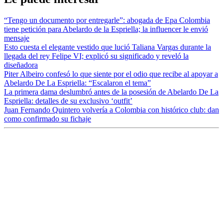
“Tengo un documento por entregarle”: abogada de Epa Colombia
tiene petición para Abelardo de la Espriella; la influencer le envió
mensaje
Esto cuesta el elegante vestido que lució Taliana Vargas durante la
llegada del rey Felipe VI; explicó su significado y reveló la
diseñadora
Piter Albeiro confesó lo que siente por el odio que recibe al apoyar a
Abelardo De La Espriella: “Escalaron el tema”
La primera dama deslumbró antes de la posesión de Abelardo De La
Espriella: detalles de su exclusivo ‘outfit’
Juan Fernando Quintero volvería a Colombia con histórico club: dan
como confirmado su fichaje