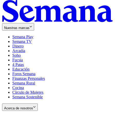
Nuestras marcas
Semana Play
Semana TV
Dinero
Arcadia
Soho
Opens
Fucsia
in
Opens
4 Patas
new
in
Educación
window
new
Foros Semana
window
Finanzas Personales
Semana Rural
Cocina
Círculo de Mujeres
Semana Sostenible
Acerca de nosotros