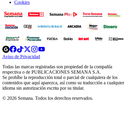
Cookies
Opens
Opens
Opens
Opens
Opens
in
in
in
in
in
Aviso de Privacidad
Opens
new
new
new
new
new
in
window
window
window
window
window
Todas las marcas registradas son propiedad de la compañía
new
respectiva o de PUBLICACIONES SEMANA S.A.
window
Se prohíbe la reproducción total o parcial de cualquiera de los
contenidos que aquí aparezca, así como su traducción a cualquier
idioma sin autorización escrita por su titular.
© 2026 Semana. Todos los derechos reservados.