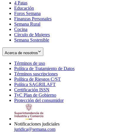
4 Patas
new
in
Educación
window
new
Foros Semana
window
Finanzas Personales
Semana Rural
Cocina
Círculo de Mujeres
Semana Sostenible
Acerca de nosotros
Términos de uso
Opens
Política de Tratamiento de Datos
in
Opens
Términos suscripciones
new
Opens
in
Política de Riesgos C/ST
window
in
Opens
new
Política SAGRILAFT
Opens
new
in
window
Certificación ISSN
Opens
in
window
new
TyC Plan de Gobierno
in
new
Opens
window
Protección del consumidor
new
window
in
Opens
window
new
in
window
new
window
Notificaciones judiciales
juridica@semana.com