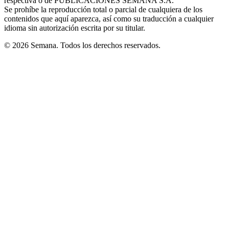
respectiva o de PUBLICACIONES SEMANA S.A.
window
Se prohíbe la reproducción total o parcial de cualquiera de los
contenidos que aquí aparezca, así como su traducción a cualquier
idioma sin autorización escrita por su titular.
© 2026 Semana. Todos los derechos reservados.