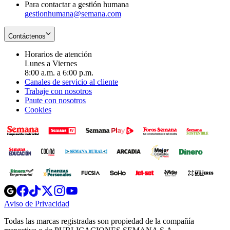
Para contactar a gestión humana
gestionhumana@semana.com
Contáctenos
Horarios de atención
Lunes a Viernes
8:00 a.m. a 6:00 p.m.
Canales de servicio al cliente
Trabaje con nosotros
Paute con nosotros
Cookies
Opens
Opens
Opens
Opens
Opens
in
in
in
in
in
Aviso de Privacidad
Opens
new
new
new
new
new
in
window
window
window
window
window
Todas las marcas registradas son propiedad de la compañía
new