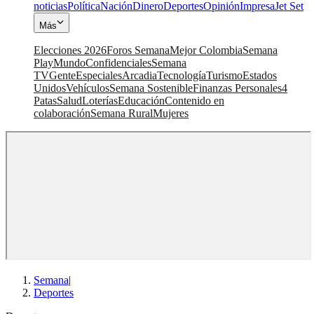
noticias
Política
Nación
Dinero
Deportes
Opinión
Impresa
Jet Set
Más
Elecciones 2026
Foros Semana
Mejor Colombia
Semana
Play
Mundo
Confidenciales
Semana
TV
Gente
Especiales
Arcadia
Tecnología
Turismo
Estados
Unidos
Vehículos
Semana Sostenible
Finanzas Personales
4
Patas
Salud
Loterías
Educación
Contenido en
colaboración
Semana Rural
Mujeres
Semana
|
Deportes