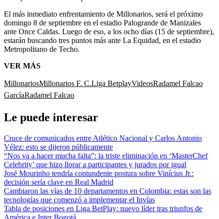
El más inmediato enfrentamiento de Millonarios, será el próximo
domingo 8 de septiembre en el estadio Palogrande de Manizales
ante Once Caldas. Luego de eso, a los ocho días (15 de septiembre),
estarán buscando tres puntos más ante La Equidad, en el estadio
Metropolitano de Techo.
VER MÁS
Millonarios
Millonarios F. C.
Liga Betplay
Videos
Radamel Falcao
García
Radamel Falcao
Le puede interesar
Cruce de comunicados entre Atlético Nacional y Carlos Antonio
Vélez: esto se dijeron públicamente
“Nos va a hacer mucha falta”: la triste eliminación en ‘MasterChef
Celebrity’ que hizo llorar a participantes y jurados por igual
José Mourinho tendría contundente postura sobre Vinícius Jr.:
decisión sería clave en Real Madrid
Cambiaron las vías de 10 departamentos en Colombia: estas son las
tecnologías que comenzó a implementar el Invías
Tabla de posiciones en Liga BetPlay: nuevo líder tras triunfos de
América e Inter Bogotá