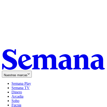
Nuestras marcas
Semana Play
Semana TV
Dinero
Arcadia
Soho
Opens
Fucsia
in
Opens