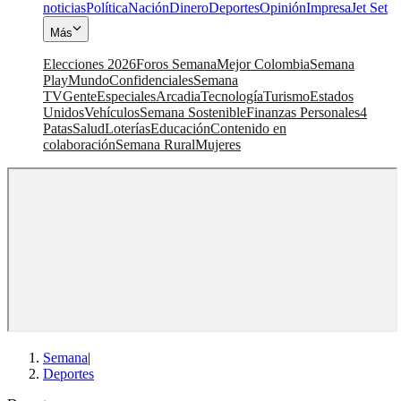
noticias
Política
Nación
Dinero
Deportes
Opinión
Impresa
Jet Set
Más
Elecciones 2026
Foros Semana
Mejor Colombia
Semana
Play
Mundo
Confidenciales
Semana
TV
Gente
Especiales
Arcadia
Tecnología
Turismo
Estados
Unidos
Vehículos
Semana Sostenible
Finanzas Personales
4
Patas
Salud
Loterías
Educación
Contenido en
colaboración
Semana Rural
Mujeres
Semana
|
Deportes