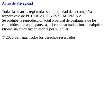
in
in
in
in
in
Aviso de Privacidad
Opens
new
new
new
new
new
in
window
window
window
window
window
Todas las marcas registradas son propiedad de la compañía
new
respectiva o de PUBLICACIONES SEMANA S.A.
window
Se prohíbe la reproducción total o parcial de cualquiera de los
contenidos que aquí aparezca, así como su traducción a cualquier
idioma sin autorización escrita por su titular.
© 2026 Semana. Todos los derechos reservados.