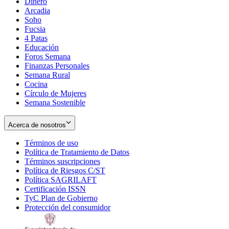
Dinero
Arcadia
Soho
Opens
Fucsia
in
Opens
4 Patas
new
in
Educación
window
new
Foros Semana
window
Finanzas Personales
Semana Rural
Cocina
Círculo de Mujeres
Semana Sostenible
Acerca de nosotros
Términos de uso
Opens
Política de Tratamiento de Datos
in
Opens
Términos suscripciones
new
Opens
in
Política de Riesgos C/ST
window
in
Opens
new
Política SAGRILAFT
Opens
new
in
window
Certificación ISSN
Opens
in
window
new
TyC Plan de Gobierno
in
new
Opens
window
Protección del consumidor
new
window
in
Opens
window
new
in
window
new