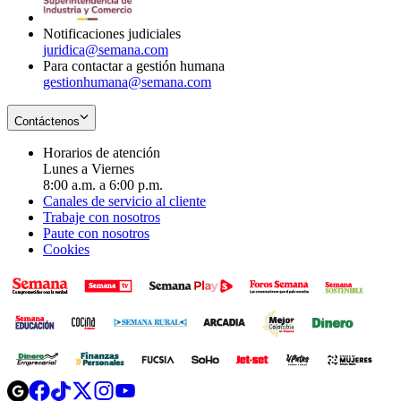
window
Notificaciones judiciales
juridica@semana.com
Para contactar a gestión humana
gestionhumana@semana.com
Contáctenos
Horarios de atención
Lunes a Viernes
8:00 a.m. a 6:00 p.m.
Canales de servicio al cliente
Trabaje con nosotros
Paute con nosotros
Cookies
Opens
Opens
Opens
Opens
Opens