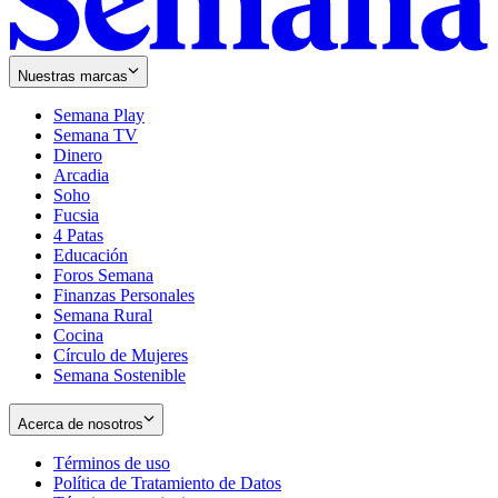
Nuestras marcas
Semana Play
Semana TV
Dinero
Arcadia
Soho
Opens
Fucsia
in
Opens
4 Patas
new
in
Educación
window
new
Foros Semana
window
Finanzas Personales
Semana Rural
Cocina
Círculo de Mujeres
Semana Sostenible
Acerca de nosotros
Términos de uso
Opens
Política de Tratamiento de Datos
in
Opens