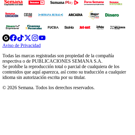
Opens
Opens
Opens
Opens
Opens
in
in
in
in
in
Aviso de Privacidad
Opens
new
new
new
new
new
in
window
window
window
window
window
Todas las marcas registradas son propiedad de la compañía
new
respectiva o de PUBLICACIONES SEMANA S.A.
window
Se prohíbe la reproducción total o parcial de cualquiera de los
contenidos que aquí aparezca, así como su traducción a cualquier
idioma sin autorización escrita por su titular.
© 2026 Semana. Todos los derechos reservados.