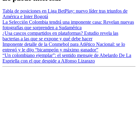
Tabla de posiciones en Liga BetPlay: nuevo líder tras triunfos de
América e Inter Bogotá
La Selección Colombia tendrá una imponente casa: Revelan nuevas
fotografías que sorprenden a Sudamérica
¿Usa cascos compartidos en plataformas? Estudio revela las
bacterias a las que se expone y qué debe hacer
Imponente detalle de la Conmebol para Atlético Nacional: se lo
entregó y le dijo “bicampeón y máximo ganador”
“Un colombiano ejemplar”: el sentido mensaje de Abelardo De La
Espriella con el que despide a Alfonso Lizarazo