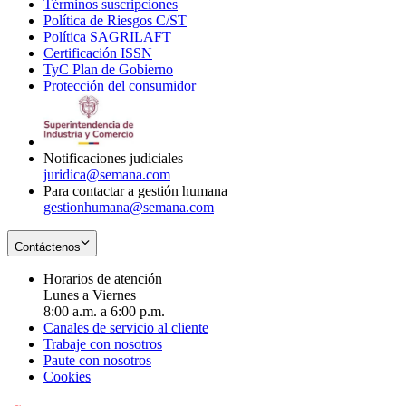
Términos suscripciones
new
Opens
in
Política de Riesgos C/ST
window
in
Opens
new
Política SAGRILAFT
Opens
new
in
window
Certificación ISSN
Opens
in
window
new
TyC Plan de Gobierno
in
new
Opens
window
Protección del consumidor
new
window
in
Opens
window
new
in
window
new
window
Notificaciones judiciales
juridica@semana.com
Para contactar a gestión humana
gestionhumana@semana.com
Contáctenos
Horarios de atención
Lunes a Viernes
8:00 a.m. a 6:00 p.m.
Canales de servicio al cliente
Trabaje con nosotros
Paute con nosotros
Cookies