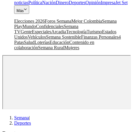
noticias
Política
Nación
Dinero
Deportes
Opinión
Impresa
Jet Set
Más
Elecciones 2026
Foros Semana
Mejor Colombia
Semana
Play
Mundo
Confidenciales
Semana
TV
Gente
Especiales
Arcadia
Tecnología
Turismo
Estados
Unidos
Vehículos
Semana Sostenible
Finanzas Personales
4
Patas
Salud
Loterías
Educación
Contenido en
colaboración
Semana Rural
Mujeres
Semana
|
Deportes