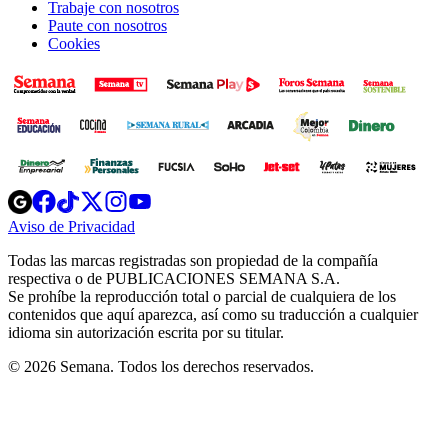
Trabaje con nosotros
Paute con nosotros
Cookies
Opens
Opens
Opens
Opens
Opens
in
in
in
in
in
Aviso de Privacidad
Opens
new
new
new
new
new
in
window
window
window
window
window
Todas las marcas registradas son propiedad de la compañía
new
respectiva o de PUBLICACIONES SEMANA S.A.
window
Se prohíbe la reproducción total o parcial de cualquiera de los
contenidos que aquí aparezca, así como su traducción a cualquier
idioma sin autorización escrita por su titular.
© 2026 Semana. Todos los derechos reservados.