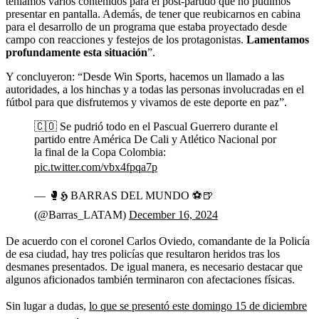
teníamos varios contenidos para el post-partido que no pudimos
presentar en pantalla. Además, de tener que reubicarnos en cabina
para el desarrollo de un programa que estaba proyectado desde
campo con reacciones y festejos de los protagonistas.
Lamentamos
profundamente esta situación
”.
Y concluyeron: “Desde Win Sports, hacemos un llamado a las
autoridades, a los hinchas y a todas las personas involucradas en el
fútbol para que disfrutemos y vivamos de este deporte en paz”.
🇨🇴 Se pudrió todo en el Pascual Guerrero durante el
partido entre América De Cali y Atlético Nacional por
la final de la Copa Colombia:
pic.twitter.com/vbx4fpqa7p
— 🥊𝕳 BARRAS DEL MUNDO ⚽🍺
(@Barras_LATAM)
December 16, 2024
De acuerdo con el coronel Carlos Oviedo, comandante de la Policía
de esa ciudad, hay tres policías que resultaron heridos tras los
desmanes presentados. De igual manera, es necesario destacar que
algunos aficionados también terminaron con afectaciones físicas.
Sin lugar a dudas,
lo que se presentó este domingo 15 de diciembre