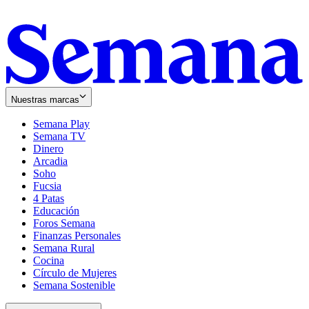
Nuestras marcas
Semana Play
Semana TV
Dinero
Arcadia
Soho
Opens
Fucsia
in
Opens
4 Patas
new
in
Educación
window
new
Foros Semana
window
Finanzas Personales
Semana Rural
Cocina
Círculo de Mujeres
Semana Sostenible