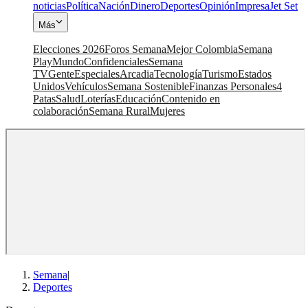
noticias
Política
Nación
Dinero
Deportes
Opinión
Impresa
Jet Set
Más
Elecciones 2026
Foros Semana
Mejor Colombia
Semana
Play
Mundo
Confidenciales
Semana
TV
Gente
Especiales
Arcadia
Tecnología
Turismo
Estados
Unidos
Vehículos
Semana Sostenible
Finanzas Personales
4
Patas
Salud
Loterías
Educación
Contenido en
colaboración
Semana Rural
Mujeres
Semana
|
Deportes