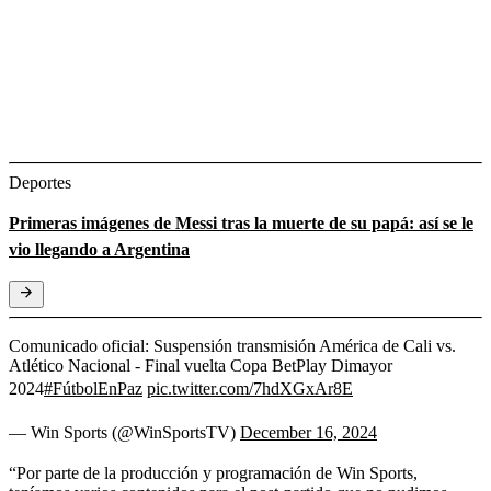
Deportes
Primeras imágenes de Messi tras la muerte de su papá: así se le
vio llegando a Argentina
Comunicado oficial: Suspensión transmisión América de Cali vs.
Atlético Nacional - Final vuelta Copa BetPlay Dimayor
2024
#FútbolEnPaz
pic.twitter.com/7hdXGxAr8E
— Win Sports (@WinSportsTV)
December 16, 2024
“Por parte de la producción y programación de Win Sports,