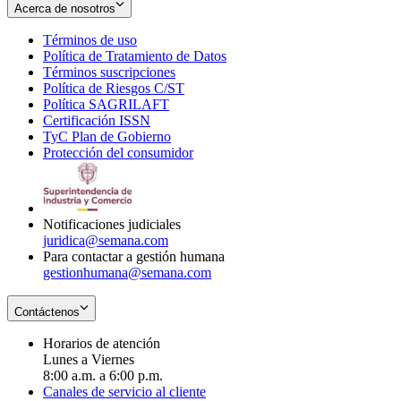
Acerca de nosotros
Términos de uso
Opens
Política de Tratamiento de Datos
in
Opens
Términos suscripciones
new
Opens
in
Política de Riesgos C/ST
window
in
Opens
new
Política SAGRILAFT
Opens
new
in
window
Certificación ISSN
Opens
in
window
new
TyC Plan de Gobierno
in
new
Opens
window
Protección del consumidor
new
window
in
Opens
window
new
in
window
new
window
Notificaciones judiciales
juridica@semana.com
Para contactar a gestión humana
gestionhumana@semana.com
Contáctenos
Horarios de atención
Lunes a Viernes
8:00 a.m. a 6:00 p.m.
Canales de servicio al cliente