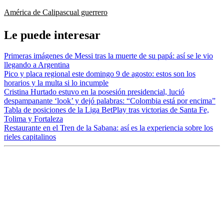
América de Cali
pascual guerrero
Le puede interesar
Primeras imágenes de Messi tras la muerte de su papá: así se le vio
llegando a Argentina
Pico y placa regional este domingo 9 de agosto: estos son los
horarios y la multa si lo incumple
Cristina Hurtado estuvo en la posesión presidencial, lució
despampanante ‘look’ y dejó palabras: “Colombia está por encima”
Tabla de posiciones de la Liga BetPlay tras victorias de Santa Fe,
Tolima y Fortaleza
Restaurante en el Tren de la Sabana: así es la experiencia sobre los
rieles capitalinos