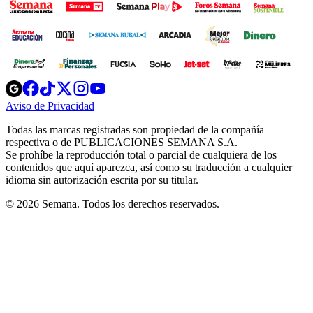
Opens
Opens
Opens
Opens
Opens
in
in
in
in
in
Aviso de Privacidad
Opens
new
new
new
new
new
in
window
window
window
window
window
Todas las marcas registradas son propiedad de la compañía
new
respectiva o de PUBLICACIONES SEMANA S.A.
window
Se prohíbe la reproducción total o parcial de cualquiera de los
contenidos que aquí aparezca, así como su traducción a cualquier
idioma sin autorización escrita por su titular.
© 2026 Semana. Todos los derechos reservados.