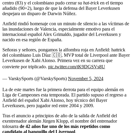
centro (83) y el colombiano pudo cerrar su
hat-trick
en el tiempo
añadido (90+2), luego de que la defensa del Bayer Leverkusen
despejara un disparo de Darwin Núñez.
Anfield rindió homenaje con un minuto de silencio a las víctimas de
las inundaciones de Valencia, especialmente emotivo para el
internacional español Alex Grimaldo, jugador del Leverkusen y
nacido en esa región de España.
Señoras y señores, pongamos la alfombra roja en Anfield: hattrick
del colombiano Luis Díaz 🇨🇴, MVP total de Liverpool ante Bayer
Leverkusen de Xabi Alonso. Primera vez en su carrera que
convierte por triplicado.
pic.twitter.com/tK9DGSVs8U
— VarskySports (@VarskySports)
November 5, 2024
La de este martes fue la primera derrota para el equipo alemán en
Liga de Campeones esta temporada. El partido supuso el regreso a
Anfield del español Xabi Alonso, hoy técnico del Bayer
Leverkusen, pero jugador red entre 2004 y 2009.
Tras el anuncio a principios de año de la salida de Anfield del
exentrenador alemán Jürgen Klopp, el nombre del entrenador
tolosarra
de 42 años fue uno de los más repetidos como
candidato al banquillo del Liverpool
.