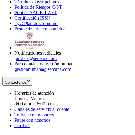
Términos suscripciones
new
Opens
in
Política de Riesgos C/ST
window
in
Opens
new
Política SAGRILAFT
Opens
new
in
window
Certificación ISSN
Opens
in
window
new
TyC Plan de Gobierno
in
new
Opens
window
Protección del consumidor
new
window
in
Opens
window
new
in
window
new
window
Notificaciones judiciales
juridica@semana.com
Para contactar a gestión humana
gestionhumana@semana.com
Contáctenos
Horarios de atención
Lunes a Viernes
8:00 a.m. a 6:00 p.m.
Canales de servicio al cliente
Trabaje con nosotros
Paute con nosotros
Cookies