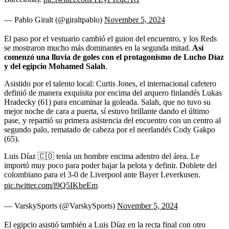
— Pablo Giralt (@giraltpablo)
November 5, 2024
El paso por el vestuario cambió el guion del encuentro, y los Reds
se mostraron mucho más dominantes en la segunda mitad.
Así
comenzó una lluvia de goles con el protagonismo de Lucho Díaz
y del egipcio Mohamed Salah
.
Asistido por el talento local: Curtis Jones, el internacional cafetero
definió de manera exquisita por encima del arquero finlandés Lukas
Hradecky (61) para encaminar la goleada. Salah, que no tuvo su
mejor noche de cara a puerta, sí estuvo brillante dando el último
pase, y repartió su primera asistencia del encuentro con un centro al
segundo palo, rematado de cabeza por el neerlandés Cody Gakpo
(65).
Luis Díaz 🇨🇴 tenía un hombre encima adentro del área. Le
importó muy poco para poder bajar la pelota y definir. Doblete del
colombiano para el 3-0 de Liverpool ante Bayer Leverkusen.
pic.twitter.com/l9Q5IKbeEm
— VarskySports (@VarskySports)
November 5, 2024
El egipcio asistió también a Luis Díaz en la recta final con otro