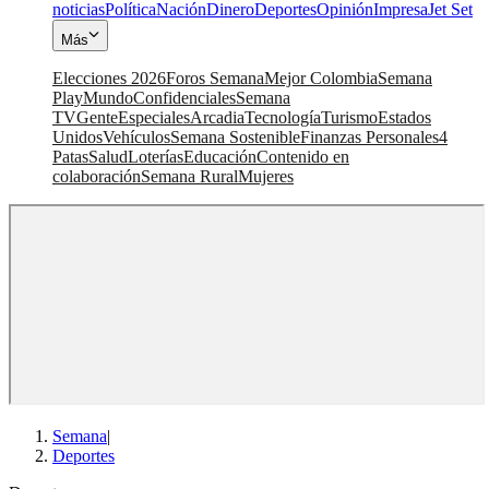
noticias
Política
Nación
Dinero
Deportes
Opinión
Impresa
Jet Set
Más
Elecciones 2026
Foros Semana
Mejor Colombia
Semana
Play
Mundo
Confidenciales
Semana
TV
Gente
Especiales
Arcadia
Tecnología
Turismo
Estados
Unidos
Vehículos
Semana Sostenible
Finanzas Personales
4
Patas
Salud
Loterías
Educación
Contenido en
colaboración
Semana Rural
Mujeres
Semana
|
Deportes