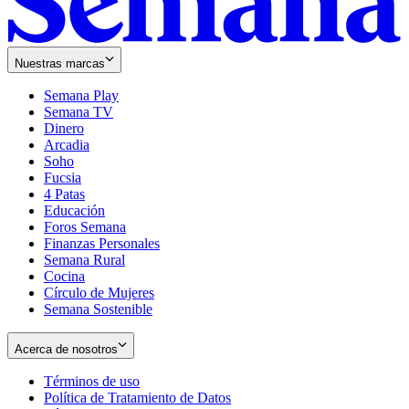
Nuestras marcas
Semana Play
Semana TV
Dinero
Arcadia
Soho
Opens
Fucsia
in
Opens
4 Patas
new
in
Educación
window
new
Foros Semana
window
Finanzas Personales
Semana Rural
Cocina
Círculo de Mujeres
Semana Sostenible
Acerca de nosotros
Términos de uso
Opens
Política de Tratamiento de Datos
in
Opens