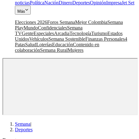
noticias
Política
Nación
Dinero
Deportes
Opinión
Impresa
Jet Set
Más
Elecciones 2026
Foros Semana
Mejor Colombia
Semana
Play
Mundo
Confidenciales
Semana
TV
Gente
Especiales
Arcadia
Tecnología
Turismo
Estados
Unidos
Vehículos
Semana Sostenible
Finanzas Personales
4
Patas
Salud
Loterías
Educación
Contenido en
colaboración
Semana Rural
Mujeres
Semana
|
Deportes