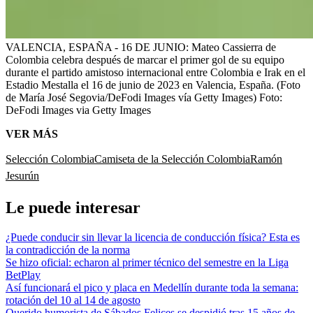
VALENCIA, ESPAÑA - 16 DE JUNIO: Mateo Cassierra de
Colombia celebra después de marcar el primer gol de su equipo
durante el partido amistoso internacional entre Colombia e Irak en el
Estadio Mestalla el 16 de junio de 2023 en Valencia, España. (Foto
de María José Segovia/DeFodi Images vía Getty Images)
Foto:
DeFodi Images via Getty Images
VER MÁS
Selección Colombia
Camiseta de la Selección Colombia
Ramón
Jesurún
Le puede interesar
¿Puede conducir sin llevar la licencia de conducción física? Esta es
la contradicción de la norma
Se hizo oficial: echaron al primer técnico del semestre en la Liga
BetPlay
Así funcionará el pico y placa en Medellín durante toda la semana:
rotación del 10 al 14 de agosto
Querido humorista de Sábados Felices se despidió tras 15 años de