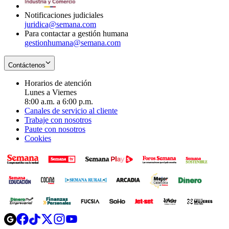
window
Notificaciones judiciales
juridica@semana.com
Para contactar a gestión humana
gestionhumana@semana.com
Contáctenos
Horarios de atención
Lunes a Viernes
8:00 a.m. a 6:00 p.m.
Canales de servicio al cliente
Trabaje con nosotros
Paute con nosotros
Cookies
Opens
Opens
Opens
Opens
Opens
in
in
in
in
in