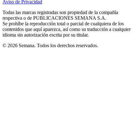
Aviso de Privacidad
Opens
new
new
new
new
new
in
window
window
window
window
window
Todas las marcas registradas son propiedad de la compañía
new
respectiva o de PUBLICACIONES SEMANA S.A.
window
Se prohíbe la reproducción total o parcial de cualquiera de los
contenidos que aquí aparezca, así como su traducción a cualquier
idioma sin autorización escrita por su titular.
© 2026 Semana. Todos los derechos reservados.