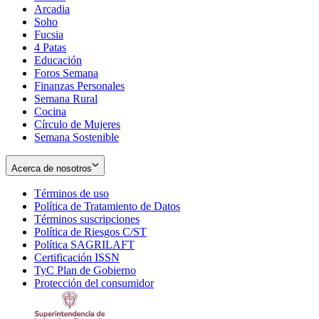
Arcadia
Soho
Opens
Fucsia
in
Opens
4 Patas
new
in
Educación
window
new
Foros Semana
window
Finanzas Personales
Semana Rural
Cocina
Círculo de Mujeres
Semana Sostenible
Acerca de nosotros
Términos de uso
Opens
Política de Tratamiento de Datos
in
Opens
Términos suscripciones
new
Opens
in
Política de Riesgos C/ST
window
in
Opens
new
Política SAGRILAFT
Opens
new
in
window
Certificación ISSN
Opens
in
window
new
TyC Plan de Gobierno
in
new
Opens
window
Protección del consumidor
new
window
in
Opens
window
new
in
window
new