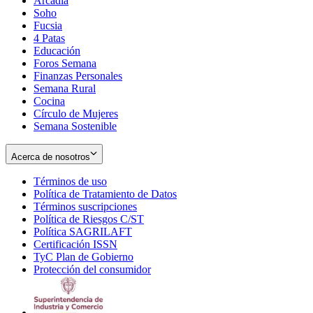
Arcadia
Soho
Opens
Fucsia
in
Opens
4 Patas
new
in
Educación
window
new
Foros Semana
window
Finanzas Personales
Semana Rural
Cocina
Círculo de Mujeres
Semana Sostenible
Acerca de nosotros
Términos de uso
Opens
Política de Tratamiento de Datos
in
Opens
Términos suscripciones
new
Opens
in
Política de Riesgos C/ST
window
in
Opens
new
Política SAGRILAFT
Opens
new
in
window
Certificación ISSN
Opens
in
window
new
TyC Plan de Gobierno
in
new
Opens
window
Protección del consumidor
new
window
in
Opens
window
new
in
window
new
window