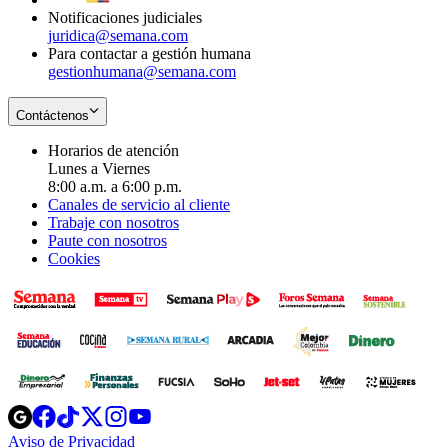
Notificaciones judiciales
juridica@semana.com
Para contactar a gestión humana
gestionhumana@semana.com
Contáctenos
Horarios de atención
Lunes a Viernes
8:00 a.m. a 6:00 p.m.
Canales de servicio al cliente
Trabaje con nosotros
Paute con nosotros
Cookies
Opens
Opens
Opens
Opens
Opens
in
in
in
in
in
Aviso de Privacidad
Opens