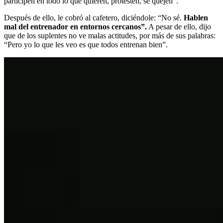
participen en todo lo que quieren, protesten, se quejen”.
Después de ello, le cobró al cafetero, diciéndole: “No sé.
Hablen
mal del entrenador en entornos cercanos”.
A pesar de ello, dijo
que de los suplentes no ve malas actitudes, por más de sus palabras:
“Pero yo lo que les veo es que todos entrenan bien”.