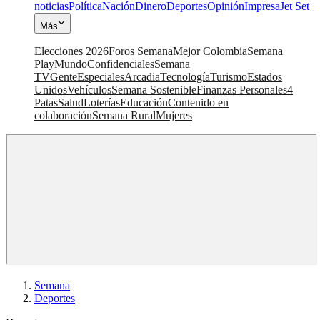
noticias
Política
Nación
Dinero
Deportes
Opinión
Impresa
Jet Set
Más
Elecciones 2026
Foros Semana
Mejor Colombia
Semana
Play
Mundo
Confidenciales
Semana
TV
Gente
Especiales
Arcadia
Tecnología
Turismo
Estados
Unidos
Vehículos
Semana Sostenible
Finanzas Personales
4
Patas
Salud
Loterías
Educación
Contenido en
colaboración
Semana Rural
Mujeres
Semana
|
Deportes