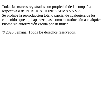
new
new
new
new
new
in
window
window
window
window
window
Todas las marcas registradas son propiedad de la compañía
new
respectiva o de PUBLICACIONES SEMANA S.A.
window
Se prohíbe la reproducción total o parcial de cualquiera de los
contenidos que aquí aparezca, así como su traducción a cualquier
idioma sin autorización escrita por su titular.
© 2026 Semana. Todos los derechos reservados.