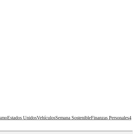
ismo
Estados Unidos
Vehículos
Semana Sostenible
Finanzas Personales
4