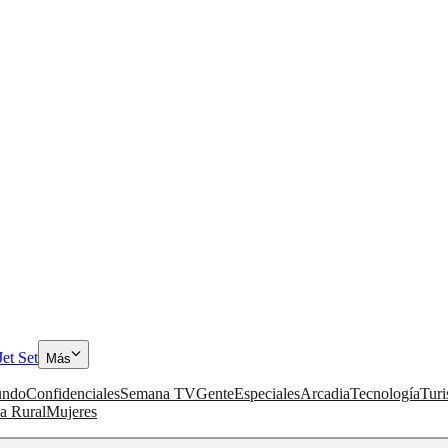
Jet Set
Más
ndo
Confidenciales
Semana TV
Gente
Especiales
Arcadia
Tecnología
Tur
a Rural
Mujeres