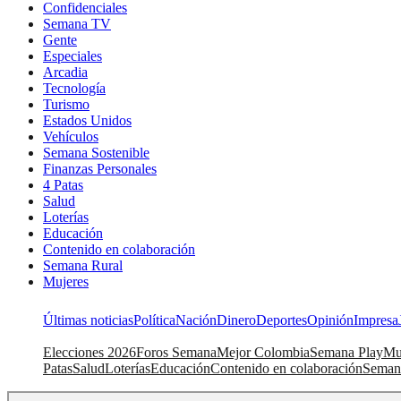
Confidenciales
Semana TV
Gente
Especiales
Arcadia
Tecnología
Turismo
Estados Unidos
Vehículos
Semana Sostenible
Finanzas Personales
4 Patas
Salud
Loterías
Educación
Contenido en colaboración
Semana Rural
Mujeres
Últimas noticias
Política
Nación
Dinero
Deportes
Opinión
Impresa
Elecciones 2026
Foros Semana
Mejor Colombia
Semana Play
Mu
Patas
Salud
Loterías
Educación
Contenido en colaboración
Seman