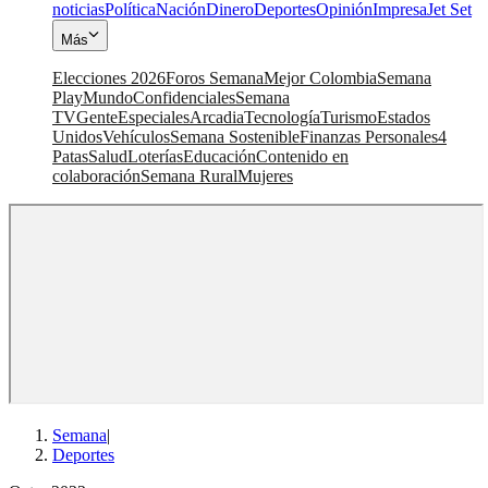
noticias
Política
Nación
Dinero
Deportes
Opinión
Impresa
Jet Set
Más
Elecciones 2026
Foros Semana
Mejor Colombia
Semana
Play
Mundo
Confidenciales
Semana
TV
Gente
Especiales
Arcadia
Tecnología
Turismo
Estados
Unidos
Vehículos
Semana Sostenible
Finanzas Personales
4
Patas
Salud
Loterías
Educación
Contenido en
colaboración
Semana Rural
Mujeres
Semana
|
Deportes