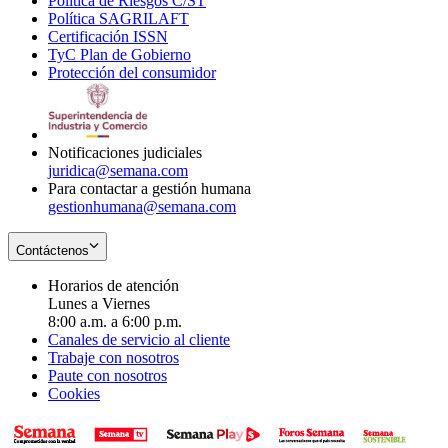
Política de Riesgos C/ST
window
in
Opens
new
Política SAGRILAFT
Opens
new
in
window
Certificación ISSN
Opens
in
window
new
TyC Plan de Gobierno
in
new
Opens
window
Protección del consumidor
new
window
in
Opens
window
new
in
window
new
window
Notificaciones judiciales
juridica@semana.com
Para contactar a gestión humana
gestionhumana@semana.com
Contáctenos
Horarios de atención
Lunes a Viernes
8:00 a.m. a 6:00 p.m.
Canales de servicio al cliente
Trabaje con nosotros
Paute con nosotros
Cookies