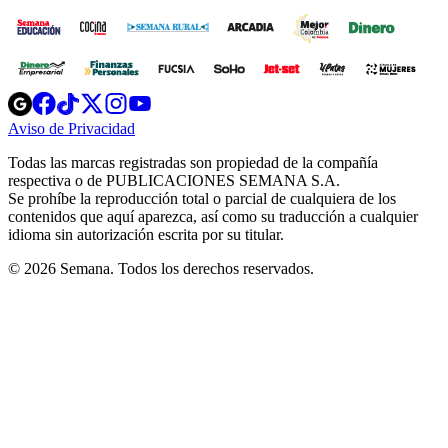
Opens
Opens
Opens
Opens
Opens
in
in
in
in
in
Aviso de Privacidad
Opens
new
new
new
new
new
in
window
window
window
window
window
Todas las marcas registradas son propiedad de la compañía
new
respectiva o de PUBLICACIONES SEMANA S.A.
window
Se prohíbe la reproducción total o parcial de cualquiera de los
contenidos que aquí aparezca, así como su traducción a cualquier
idioma sin autorización escrita por su titular.
© 2026 Semana. Todos los derechos reservados.