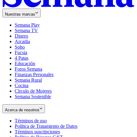
Nuestras marcas
Semana Play
Semana TV
Dinero
Arcadia
Soho
Opens
Fucsia
in
Opens
4 Patas
new
in
Educación
window
new
Foros Semana
window
Finanzas Personales
Semana Rural
Cocina
Círculo de Mujeres
Semana Sostenible
Acerca de nosotros
Términos de uso
Opens
Política de Tratamiento de Datos
in
Opens
Términos suscripciones
new
Opens
in