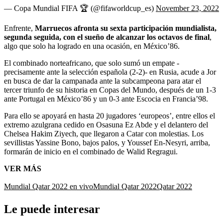
— Copa Mundial FIFA 🏆 (@fifaworldcup_es)
November 23, 2022
Enfrente,
Marruecos afronta su sexta participación mundialista,
segunda seguida, con el sueño de alcanzar los octavos de final
,
algo que solo ha logrado en una ocasión, en México’86.
El combinado norteafricano, que solo sumó un empate -
precisamente ante la selección española (2-2)- en Rusia, acude a Jor
en busca de dar la campanada ante la subcampeona para atar el
tercer triunfo de su historia en Copas del Mundo, después de un 1-3
ante Portugal en México’86 y un 0-3 ante Escocia en Francia’98.
Para ello se apoyará en hasta 20 jugadores ‘europeos’, entre ellos el
extremo azulgrana cedido en Osasuna Ez Abde y el delantero del
Chelsea Hakim Ziyech, que llegaron a Catar con molestias. Los
sevillistas Yassine Bono, bajos palos, y Youssef En-Nesyri, arriba,
formarán de inicio en el combinado de Walid Regragui.
VER MÁS
Mundial Qatar 2022 en vivo
Mundial Qatar 2022
Qatar 2022
Le puede interesar