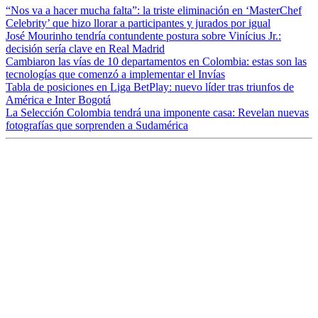
“Nos va a hacer mucha falta”: la triste eliminación en ‘MasterChef
Celebrity’ que hizo llorar a participantes y jurados por igual
José Mourinho tendría contundente postura sobre Vinícius Jr.:
decisión sería clave en Real Madrid
Cambiaron las vías de 10 departamentos en Colombia: estas son las
tecnologías que comenzó a implementar el Invías
Tabla de posiciones en Liga BetPlay: nuevo líder tras triunfos de
América e Inter Bogotá
La Selección Colombia tendrá una imponente casa: Revelan nuevas
fotografías que sorprenden a Sudamérica