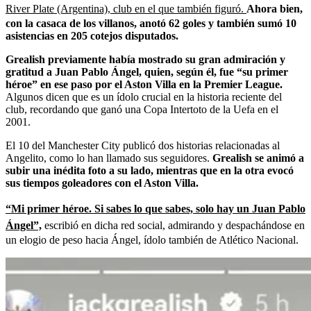
River Plate (Argentina), club en el que también figuró.
Ahora bien,
con la casaca de los villanos, anotó 62 goles y también sumó 10
asistencias en 205 cotejos disputados.
Grealish previamente había mostrado su gran admiración y
gratitud a Juan Pablo Ángel, quien, según él, fue “su primer
héroe” en ese paso por el Aston Villa en la Premier League.
Algunos dicen que es un ídolo crucial en la historia reciente del
club, recordando que ganó una Copa Intertoto de la Uefa en el
2001.
El 10 del Manchester City publicó dos historias relacionadas al
Angelito, como lo han llamado sus seguidores.
Grealish se animó a
subir una inédita foto a su lado, mientras que en la otra evocó
sus tiempos goleadores con el Aston Villa.
“Mi primer héroe. Si sabes lo que sabes, solo hay un Juan Pablo
Ángel”,
escribió en dicha red social, admirando y despachándose en
un elogio de peso hacia Ángel, ídolo también de Atlético Nacional.