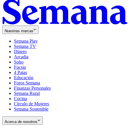
Nuestras marcas
Semana Play
Semana TV
Dinero
Arcadia
Soho
Opens
Fucsia
in
Opens
4 Patas
new
in
Educación
window
new
Foros Semana
window
Finanzas Personales
Semana Rural
Cocina
Círculo de Mujeres
Semana Sostenible
Acerca de nosotros