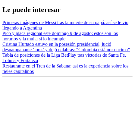
Le puede interesar
Primeras imágenes de Messi tras la muerte de su papá: así se le vio
llegando a Argentina
Pico y placa regional este domingo 9 de agosto: estos son los
horarios y la multa si lo incumple
Cristina Hurtado estuvo en la posesión presidencial, lució
despampanante ‘look’ y dejó palabras: “Colombia está por encima”
Tabla de posiciones de la Liga BetPlay tras victorias de Santa Fe,
Tolima y Fortaleza
Restaurante en el Tren de la Sabana: así es la experiencia sobre los
rieles capitalinos