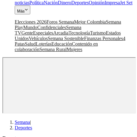
noticias
Política
Nación
Dinero
Deportes
Opinión
Impresa
Jet Set
Más
Elecciones 2026
Foros Semana
Mejor Colombia
Semana
Play
Mundo
Confidenciales
Semana
TV
Gente
Especiales
Arcadia
Tecnología
Turismo
Estados
Unidos
Vehículos
Semana Sostenible
Finanzas Personales
4
Patas
Salud
Loterías
Educación
Contenido en
colaboración
Semana Rural
Mujeres
Semana
|
Deportes