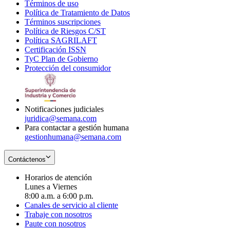
Términos de uso
Opens
Política de Tratamiento de Datos
in
Opens
Términos suscripciones
new
Opens
in
Política de Riesgos C/ST
window
in
Opens
new
Política SAGRILAFT
Opens
new
in
window
Certificación ISSN
Opens
in
window
new
TyC Plan de Gobierno
in
new
Opens
window
Protección del consumidor
new
window
in
Opens
window
new
in
window
new
window
Notificaciones judiciales
juridica@semana.com
Para contactar a gestión humana
gestionhumana@semana.com
Contáctenos
Horarios de atención
Lunes a Viernes
8:00 a.m. a 6:00 p.m.
Canales de servicio al cliente
Trabaje con nosotros
Paute con nosotros