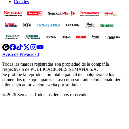
Cookies
Opens
Opens
Opens
Opens
Opens
in
in
in
in
in
Aviso de Privacidad
Opens
new
new
new
new
new
in
window
window
window
window
window
Todas las marcas registradas son propiedad de la compañía
new
respectiva o de PUBLICACIONES SEMANA S.A.
window
Se prohíbe la reproducción total o parcial de cualquiera de los
contenidos que aquí aparezca, así como su traducción a cualquier
idioma sin autorización escrita por su titular.
© 2026 Semana. Todos los derechos reservados.