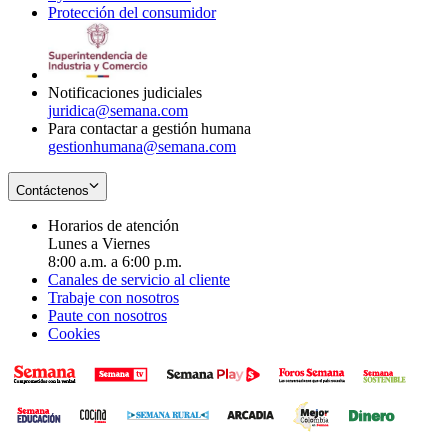
Protección del consumidor
new
window
in
Opens
window
new
in
window
new
window
Notificaciones judiciales
juridica@semana.com
Para contactar a gestión humana
gestionhumana@semana.com
Contáctenos
Horarios de atención
Lunes a Viernes
8:00 a.m. a 6:00 p.m.
Canales de servicio al cliente
Trabaje con nosotros
Paute con nosotros
Cookies