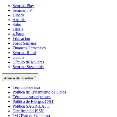
Semana Play
Semana TV
Dinero
Arcadia
Soho
Opens
Fucsia
in
Opens
4 Patas
new
in
Educación
window
new
Foros Semana
window
Finanzas Personales
Semana Rural
Cocina
Círculo de Mujeres
Semana Sostenible
Acerca de nosotros
Términos de uso
Opens
Política de Tratamiento de Datos
in
Opens
Términos suscripciones
new
Opens
in
Política de Riesgos C/ST
window
in
Opens
new
Política SAGRILAFT
Opens
new
in
window
Certificación ISSN
Opens
in
window
new
TyC Plan de Gobierno
in
new
Opens
window