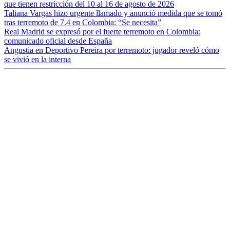
que tienen restricción del 10 al 16 de agosto de 2026
Taliana Vargas hizo urgente llamado y anunció medida que se tomó
tras terremoto de 7.4 en Colombia: “Se necesita”
Real Madrid se expresó por el fuerte terremoto en Colombia:
comunicado oficial desde España
Angustia en Deportivo Pereira por terremoto: jugador reveló cómo
se vivió en la interna