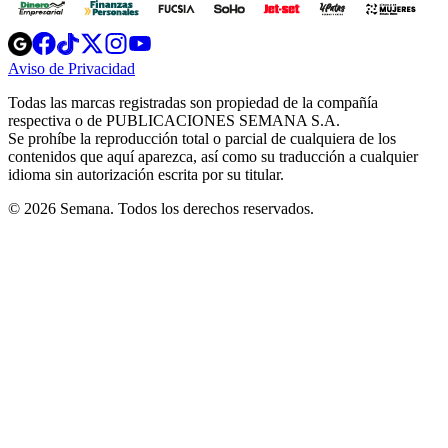
Opens
Opens
Opens
Opens
Opens
in
in
in
in
in
Aviso de Privacidad
Opens
new
new
new
new
new
in
window
window
window
window
window
Todas las marcas registradas son propiedad de la compañía
new
respectiva o de PUBLICACIONES SEMANA S.A.
window
Se prohíbe la reproducción total o parcial de cualquiera de los
contenidos que aquí aparezca, así como su traducción a cualquier
idioma sin autorización escrita por su titular.
© 2026 Semana. Todos los derechos reservados.