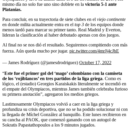
mismo día no solo fue uno sino doblete en la
victoria 5-1 ante
Platanias.
Para concluir, en su trayectoria de siete clubes en el
viejo continente
en donde milita actualmente entra en el
top 3
de los equipos donde
menos tardó para marcar su primer tanto. Real Madrid y Everton,
lideran la clasificación al haber debutado apenas con dos juegos.
Al final no se nos dió el resultado. Seguiremos compitiendo con más
fuerza. Aún queda mucho por jugar.
pic.twitter.com/4mrJj4cJhE
— James Rodríguez (@jamesdrodriguez)
October 17, 2022
“
Este fue el primer gol del ‘mago’ colombiano con la camiseta
de los ‘rojiblancos’ en tres partidos de la liga griega
. Como es
lógico, el (estadio) Georgios Karaiskakis literalmente se incendió en
el empate del Olympiacos, mientras James también celebraba furioso
su primera anotación”, agregaron los medios griegos.
Lastimosamente Olympiacos volvió a caer en la liga griega y
profundiza su crisis deportiva, que no se ha podido solucionar ni con
la llegada de Míchel González al banquillo. Este lunes recibieron en
su cancha al PAOK, que comenzó ganando con un autogol de
Sokratis Papastathopoulos a los 9 minutos jugados.