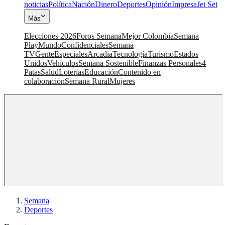
noticias
Política
Nación
Dinero
Deportes
Opinión
Impresa
Jet Set
Más
Elecciones 2026
Foros Semana
Mejor Colombia
Semana
Play
Mundo
Confidenciales
Semana
TV
Gente
Especiales
Arcadia
Tecnología
Turismo
Estados
Unidos
Vehículos
Semana Sostenible
Finanzas Personales
4
Patas
Salud
Loterías
Educación
Contenido en
colaboración
Semana Rural
Mujeres
Semana
|
Deportes