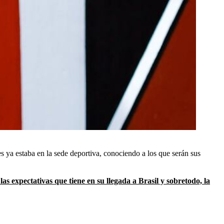
 ya estaba en la sede deportiva, conociendo a los que serán sus
las expectativas que tiene en su llegada a Brasil y sobretodo, la