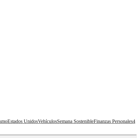
ismo
Estados Unidos
Vehículos
Semana Sostenible
Finanzas Personales
4