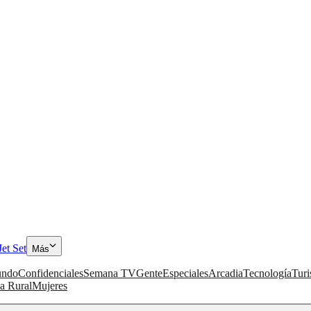
Jet Set
Más
ndo
Confidenciales
Semana TV
Gente
Especiales
Arcadia
Tecnología
Tur
a Rural
Mujeres