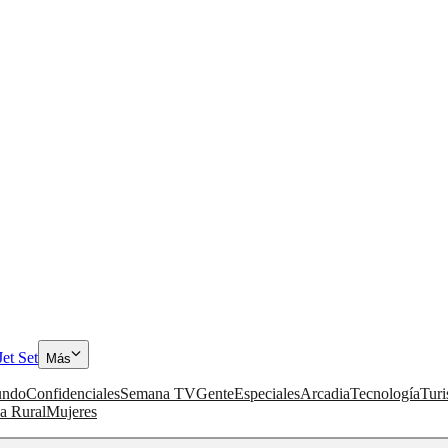
Jet Set
Más
ndo
Confidenciales
Semana TV
Gente
Especiales
Arcadia
Tecnología
Tur
a Rural
Mujeres