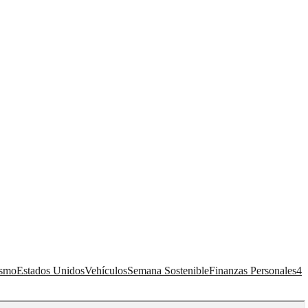
ismo
Estados Unidos
Vehículos
Semana Sostenible
Finanzas Personales
4