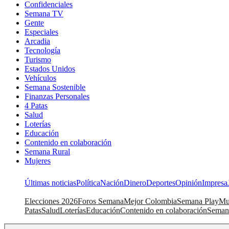
Confidenciales
Semana TV
Gente
Especiales
Arcadia
Tecnología
Turismo
Estados Unidos
Vehículos
Semana Sostenible
Finanzas Personales
4 Patas
Salud
Loterías
Educación
Contenido en colaboración
Semana Rural
Mujeres
Últimas noticias
Política
Nación
Dinero
Deportes
Opinión
Impresa
Elecciones 2026
Foros Semana
Mejor Colombia
Semana Play
Mu
Patas
Salud
Loterías
Educación
Contenido en colaboración
Seman