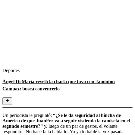
Deportes
Ángel Di María reveló la charla que tuvo con Jáminton
Campaz: busca convencerlo
Un periodista le preguntó:
“¿Se le da seguridad al hincha de
América de que JuanFer va a seguir vistiendo la camiseta en el
segundo semestre?”
y, luego de un par de gestos, el volante
respondió: “No hace falta hablarlo. Yo ya lo hablé la vez pasada.