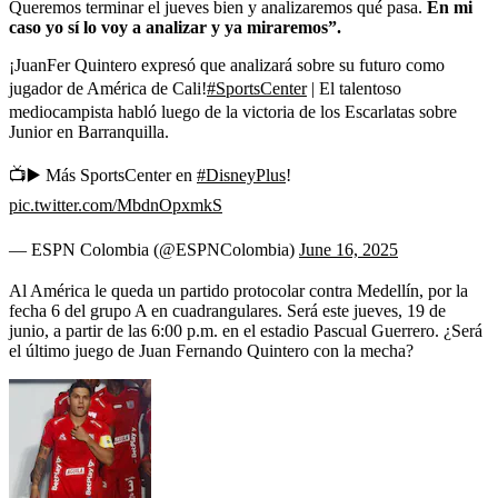
Queremos terminar el jueves bien y analizaremos qué pasa.
En mi
caso yo sí lo voy a analizar y ya miraremos”.
¡JuanFer Quintero expresó que analizará sobre su futuro como
jugador de América de Cali!
#SportsCenter
| El talentoso
mediocampista habló luego de la victoria de los Escarlatas sobre
Junior en Barranquilla.
📺▶️ Más SportsCenter en
#DisneyPlus
!
pic.twitter.com/MbdnOpxmkS
— ESPN Colombia (@ESPNColombia)
June 16, 2025
Al América le queda un partido protocolar contra Medellín, por la
fecha 6 del grupo A en cuadrangulares. Será este jueves, 19 de
junio, a partir de las 6:00 p.m. en el estadio Pascual Guerrero. ¿Será
el último juego de Juan Fernando Quintero con la mecha?