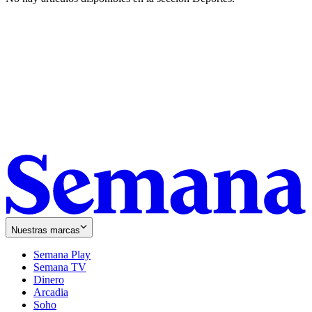
Nuestras marcas
Semana Play
Semana TV
Dinero
Arcadia
Soho
Opens