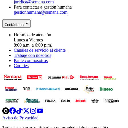
juridica@semana.com
Para contactar a gestión humana
gestionhumana@semana.com
Contáctenos
Horarios de atención
Lunes a Viernes
8:00 a.m. a 6:00 p.m.
Canales de servicio al cliente
Trabaje con nosotros
Paute con nosotros
Cookies
Opens
Opens
Opens
Opens
Opens
in
in
in
in
in
Aviso de Privacidad
Opens
new
new
new
new
new
in
window
window
window
window
window
Todas las marcas registradas son propiedad de la compañía