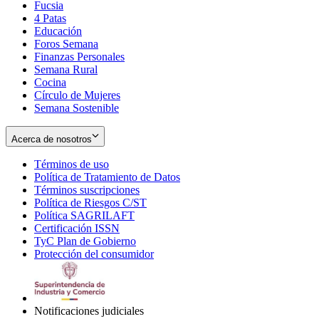
Fucsia
in
Opens
4 Patas
new
in
Educación
window
new
Foros Semana
window
Finanzas Personales
Semana Rural
Cocina
Círculo de Mujeres
Semana Sostenible
Acerca de nosotros
Términos de uso
Opens
Política de Tratamiento de Datos
in
Opens
Términos suscripciones
new
Opens
in
Política de Riesgos C/ST
window
in
Opens
new
Política SAGRILAFT
Opens
new
in
window
Certificación ISSN
Opens
in
window
new
TyC Plan de Gobierno
in
new
Opens
window
Protección del consumidor
new
window
in
Opens
window
new
in
window
new
window
Notificaciones judiciales