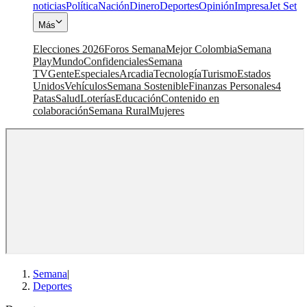
noticias
Política
Nación
Dinero
Deportes
Opinión
Impresa
Jet Set
Más
Elecciones 2026
Foros Semana
Mejor Colombia
Semana
Play
Mundo
Confidenciales
Semana
TV
Gente
Especiales
Arcadia
Tecnología
Turismo
Estados
Unidos
Vehículos
Semana Sostenible
Finanzas Personales
4
Patas
Salud
Loterías
Educación
Contenido en
colaboración
Semana Rural
Mujeres
Semana
|
Deportes