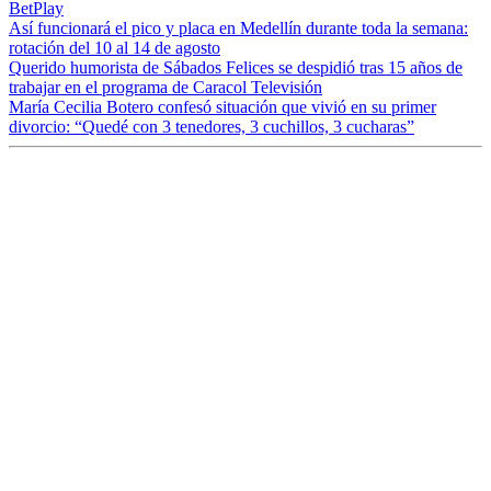
BetPlay
Así funcionará el pico y placa en Medellín durante toda la semana:
rotación del 10 al 14 de agosto
Querido humorista de Sábados Felices se despidió tras 15 años de
trabajar en el programa de Caracol Televisión
María Cecilia Botero confesó situación que vivió en su primer
divorcio: “Quedé con 3 tenedores, 3 cuchillos, 3 cucharas”