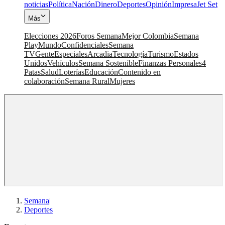
noticias
Política
Nación
Dinero
Deportes
Opinión
Impresa
Jet Set
Más
Elecciones 2026
Foros Semana
Mejor Colombia
Semana
Play
Mundo
Confidenciales
Semana
TV
Gente
Especiales
Arcadia
Tecnología
Turismo
Estados
Unidos
Vehículos
Semana Sostenible
Finanzas Personales
4
Patas
Salud
Loterías
Educación
Contenido en
colaboración
Semana Rural
Mujeres
Semana
|
Deportes