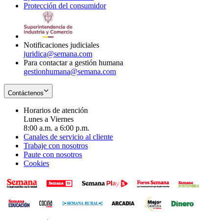
Protección del consumidor
new
window
in
Opens
window
new
in
window
new
window
Notificaciones judiciales
juridica@semana.com
Para contactar a gestión humana
gestionhumana@semana.com
Contáctenos
Horarios de atención
Lunes a Viernes
8:00 a.m. a 6:00 p.m.
Canales de servicio al cliente
Trabaje con nosotros
Paute con nosotros
Cookies