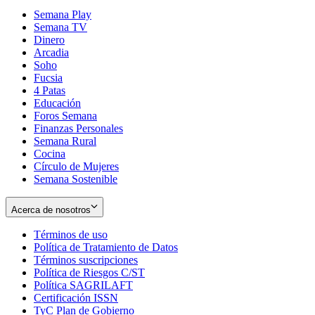
Semana Play
Semana TV
Dinero
Arcadia
Soho
Opens
Fucsia
in
Opens
4 Patas
new
in
Educación
window
new
Foros Semana
window
Finanzas Personales
Semana Rural
Cocina
Círculo de Mujeres
Semana Sostenible
Acerca de nosotros
Términos de uso
Opens
Política de Tratamiento de Datos
in
Opens
Términos suscripciones
new
Opens
in
Política de Riesgos C/ST
window
in
Opens
new
Política SAGRILAFT
Opens
new
in
window
Certificación ISSN
Opens
in
window
new
TyC Plan de Gobierno
in
new
Opens
window