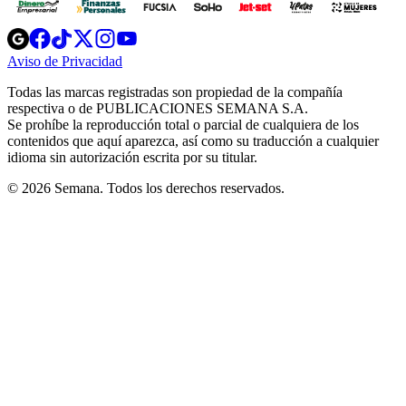
Opens
Opens
Opens
Opens
Opens
in
in
in
in
in
Aviso de Privacidad
Opens
new
new
new
new
new
in
window
window
window
window
window
Todas las marcas registradas son propiedad de la compañía
new
respectiva o de PUBLICACIONES SEMANA S.A.
window
Se prohíbe la reproducción total o parcial de cualquiera de los
contenidos que aquí aparezca, así como su traducción a cualquier
idioma sin autorización escrita por su titular.
© 2026 Semana. Todos los derechos reservados.