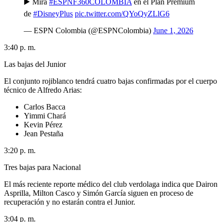
▶️ Mira
#ESPNF360COLOMBIA
en el Plan Premium
de
#DisneyPlus
pic.twitter.com/QYoQyZLlG6
— ESPN Colombia (@ESPNColombia)
June 1, 2026
3:40 p. m.
Las bajas del Junior
El conjunto rojiblanco tendrá cuatro bajas confirmadas por el cuerpo
técnico de Alfredo Arias:
Carlos Bacca
Yimmi Chará
Kevin Pérez
Jean Pestaña
3:20 p. m.
Tres bajas para Nacional
El más reciente reporte médico del club verdolaga indica que Dairon
Asprilla, Milton Casco y Simón García siguen en proceso de
recuperación y no estarán contra el Junior.
3:04 p. m.