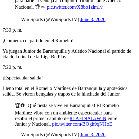
para darle la ventaja al conjunto 'Tiburón' ante Atlético
Nacional. 🏆🦈
pic.twitter.com/X8bo1zlm1v
— Win Sports (@WinSportsTV)
June 3, 2026
7:30 p. m.
¡Comienza el partido en el Romelio!
Ya juegan Junior de Barranquilla y Atlético Nacional el partido de
ida de la final de la Liga BetPlay.
7:20 p. m.
¡Espectacular salida!
Lleno total en el Romelio Martínez de Barranquilla y apoteósica
salida. Se vieron bengalas y trapos de la hinchada del Junior.
🏆⚽ ¡Qué fiesta se vive en Barranquilla! El Romelio
Martínez vibra con un ambiente espectacular para
recibir el primer capítulo de
#LAFINALxWIN
entre
Junior y Nacional.
pic.twitter.com/BQgh9qNHoE
— Win Sports (@WinSportsTV)
June 3, 2026