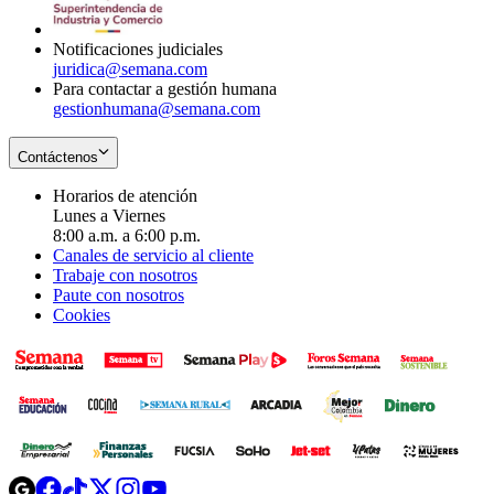
window
new
window
Notificaciones judiciales
juridica@semana.com
Para contactar a gestión humana
gestionhumana@semana.com
Contáctenos
Horarios de atención
Lunes a Viernes
8:00 a.m. a 6:00 p.m.
Canales de servicio al cliente
Trabaje con nosotros
Paute con nosotros
Cookies
Opens
Opens
Opens
Opens
Opens