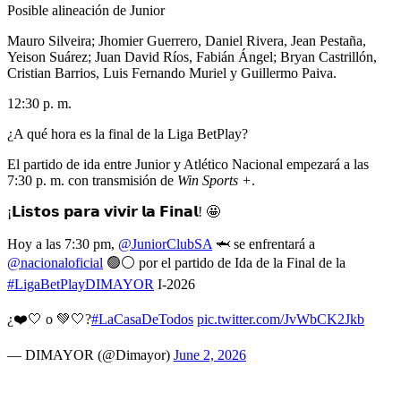
Posible alineación de Junior
Mauro Silveira; Jhomier Guerrero, Daniel Rivera, Jean Pestaña,
Yeison Suárez; Juan David Ríos, Fabián Ángel; Bryan Castrillón,
Cristian Barrios, Luis Fernando Muriel y Guillermo Paiva.
12:30 p. m.
¿A qué hora es la final de la Liga BetPlay?
El partido de ida entre Junior y Atlético Nacional empezará a las
7:30 p. m. con transmisión de
Win Sports +
.
¡𝗟𝗶𝘀𝘁𝗼𝘀 𝗽𝗮𝗿𝗮 𝘃𝗶𝘃𝗶𝗿 𝗹𝗮 𝗙𝗶𝗻𝗮𝗹! 🤩
Hoy a las 7:30 pm,
@JuniorClubSA
🦈 se enfrentará a
@nacionaloficial
🟢⚪ por el partido de Ida de la Final de la
#LigaBetPlayDIMAYOR
I-2026
¿❤️🤍 o 💚🤍?
#LaCasaDeTodos
pic.twitter.com/JvWbCK2Jkb
— DIMAYOR (@Dimayor)
June 2, 2026