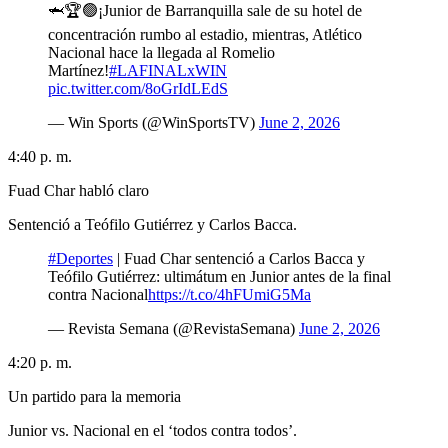
🦈🏆🟢¡Junior de Barranquilla sale de su hotel de
concentración rumbo al estadio, mientras, Atlético
Nacional hace la llegada al Romelio
Martínez!
#LAFINALxWIN
pic.twitter.com/8oGrIdLEdS
— Win Sports (@WinSportsTV)
June 2, 2026
4:40 p. m.
Fuad Char habló claro
Sentenció a Teófilo Gutiérrez y Carlos Bacca.
#Deportes
| Fuad Char sentenció a Carlos Bacca y
Teófilo Gutiérrez: ultimátum en Junior antes de la final
contra Nacional
https://t.co/4hFUmiG5Ma
— Revista Semana (@RevistaSemana)
June 2, 2026
4:20 p. m.
Un partido para la memoria
Junior vs. Nacional en el ‘todos contra todos’.