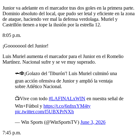
Junior va adelante en el marcador tras dos goles en la primera parte.
Dominio absoluto del local, que pudo ser letal y eficiente en la zona
de ataque, haciendo ver mal la defensa verdolaga. Muriel y
Castrillón tienen a tope la ilusión por la estrella 12.
8:05 p.m.
¡Goooooool del Junior!
Luis Muriel aumenta el marcador para el Junior en el Romelio
Martínez. Nacional sufre y se ve muy superado.
🦈⚽¡Golazo del 'Tiburón'! Luis Muriel culminó una
gran acción ofensiva de Junior y amplió la ventaja
sobre Atlético Nacional.
📺Vive con todo
#LAFINALxWIN
en nuestra señal de
Win+Fútbol y
https://t.co/6nfnxYM4ty
pic.twitter.com/l5UBXPrNXh
— Win Sports (@WinSportsTV)
June 3, 2026
7:45 p.m.