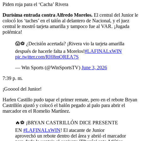
Piden roja para el ‘Cacha’ Rivera
Durísima entrada contra Alfredo Morelos.
El central del Junior le
colocó los ‘taches’ en el talón al delantero de Nacional, y el juez
central le mostró tarjeta amarilla y tampoco fue al VAR. ¡Jugada
polémica!
😱⚽ ¿Decisión acertada? ¡Rivera vio la tarjeta amarilla
después de hacerle falta a Morelos!
#LAFINALxWIN
pic.twitter.com/RH8mOREA7S
— Win Sports (@WinSportsTV)
June 3, 2026
7:39 p. m.
¡Gooool del Junior!
Harlen Castillo pudo tapar el primer remate, pero en el rebote Bryan
Castrillón ajustó y colocó el balón pegado al palo para abrir el
marcador en el Romelio Martínez.
🔥⚽ ¡BRYAN CASTRILLÓN DICE PRESENTE
EN
#LAFINALxWIN
! El atacante de Junior
aprovechó un rebote dentro del área y abrió el marcador