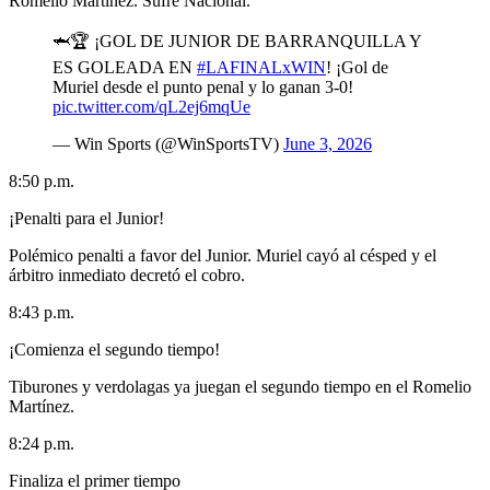
Romelio Martínez. Sufre Nacional.
🦈🏆 ¡GOL DE JUNIOR DE BARRANQUILLA Y
ES GOLEADA EN
#LAFINALxWIN
! ¡Gol de
Muriel desde el punto penal y lo ganan 3-0!
pic.twitter.com/qL2ej6mqUe
— Win Sports (@WinSportsTV)
June 3, 2026
8:50 p.m.
¡Penalti para el Junior!
Polémico penalti a favor del Junior. Muriel cayó al césped y el
árbitro inmediato decretó el cobro.
8:43 p.m.
¡Comienza el segundo tiempo!
Tiburones y verdolagas ya juegan el segundo tiempo en el Romelio
Martínez.
8:24 p.m.
Finaliza el primer tiempo