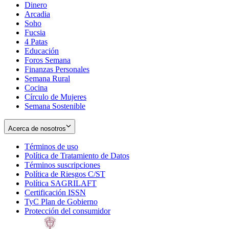
Dinero
Arcadia
Soho
Opens
Fucsia
in
Opens
4 Patas
new
in
Educación
window
new
Foros Semana
window
Finanzas Personales
Semana Rural
Cocina
Círculo de Mujeres
Semana Sostenible
Acerca de nosotros
Términos de uso
Opens
Política de Tratamiento de Datos
in
Opens
Términos suscripciones
new
Opens
in
Política de Riesgos C/ST
window
in
Opens
new
Política SAGRILAFT
Opens
new
in
window
Certificación ISSN
Opens
in
window
new
TyC Plan de Gobierno
in
new
Opens
window
Protección del consumidor
new
window
in
Opens
window
new
in