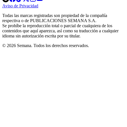
in
in
in
in
in
Aviso de Privacidad
Opens
new
new
new
new
new
in
window
window
window
window
window
Todas las marcas registradas son propiedad de la compañía
new
respectiva o de PUBLICACIONES SEMANA S.A.
window
Se prohíbe la reproducción total o parcial de cualquiera de los
contenidos que aquí aparezca, así como su traducción a cualquier
idioma sin autorización escrita por su titular.
© 2026 Semana. Todos los derechos reservados.