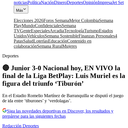
noticias
Política
Nación
Dinero
Deportes
Opinión
Impresa
Jet Set
Más
Elecciones 2026
Foros Semana
Mejor Colombia
Semana
Play
Mundo
Confidenciales
Semana
TV
Gente
Especiales
Arcadia
Tecnología
Turismo
Estados
Unidos
Vehículos
Semana Sostenible
Finanzas Personales
4
Patas
Salud
Loterías
Educación
Contenido en
colaboración
Semana Rural
Mujeres
Deportes
🔴 Junior 3-0 Nacional hoy, EN VIVO la
final de la Liga BetPlay: Luis Muriel es la
figura del triunfo ‘Tiburón’
En el Estadio Romelio Martínez de Barranquilla se disputó el juego
de ida entre ‘tiburones’ y ‘verdolagas’.
Siga las novedades deportivas en Discover, los resultados y
prepárese para las siguientes fechas
Redacción Deportes