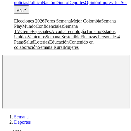
noticias
Política
Nación
Dinero
Deportes
Opinión
Impresa
Jet Set
Más
Elecciones 2026
Foros Semana
Mejor Colombia
Semana
Play
Mundo
Confidenciales
Semana
TV
Gente
Especiales
Arcadia
Tecnología
Turismo
Estados
Unidos
Vehículos
Semana Sostenible
Finanzas Personales
4
Patas
Salud
Loterías
Educación
Contenido en
colaboración
Semana Rural
Mujeres
Semana
|
Deportes