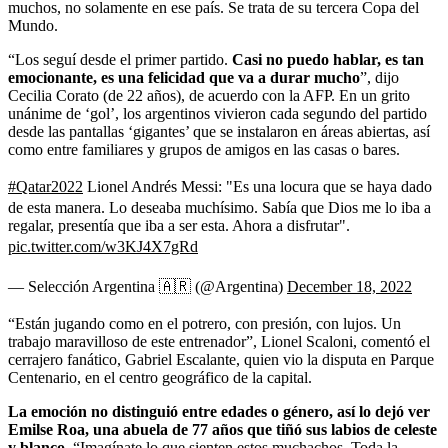
muchos, no solamente en ese país. Se trata de su tercera Copa del
Mundo.
“Los seguí desde el primer partido.
Casi no puedo hablar, es tan
emocionante, es una felicidad que va a durar mucho
”, dijo
Cecilia Corato (de 22 años), de acuerdo con la AFP. En un grito
unánime de ‘gol’, los argentinos vivieron cada segundo del partido
desde las pantallas ‘gigantes’ que se instalaron en áreas abiertas, así
como entre familiares y grupos de amigos en las casas o bares.
#Qatar2022
Lionel Andrés Messi: "Es una locura que se haya dado
de esta manera. Lo deseaba muchísimo. Sabía que Dios me lo iba a
regalar, presentía que iba a ser esta. Ahora a disfrutar".
pic.twitter.com/w3KJ4X7gRd
— Selección Argentina 🇦🇷 (@Argentina)
December 18, 2022
“Están jugando como en el potrero, con presión, con lujos. Un
trabajo maravilloso de este entrenador”, Lionel Scaloni, comentó el
cerrajero fanático, Gabriel Escalante, quien vio la disputa en Parque
Centenario, en el centro geográfico de la capital.
La emoción no distinguió entre edades o género, así lo dejó ver
Emilse Roa, una abuela de 77 años que tiñó sus labios de celeste
y blanco.
“Imagínate lo que sienten estos muchachos. Toda la