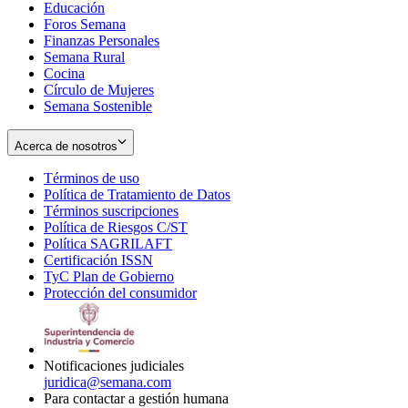
Educación
window
new
Foros Semana
window
Finanzas Personales
Semana Rural
Cocina
Círculo de Mujeres
Semana Sostenible
Acerca de nosotros
Términos de uso
Opens
Política de Tratamiento de Datos
in
Opens
Términos suscripciones
new
Opens
in
Política de Riesgos C/ST
window
in
Opens
new
Política SAGRILAFT
Opens
new
in
window
Certificación ISSN
Opens
in
window
new
TyC Plan de Gobierno
in
new
Opens
window
Protección del consumidor
new
window
in
Opens
window
new
in
window
new
window
Notificaciones judiciales
juridica@semana.com
Para contactar a gestión humana