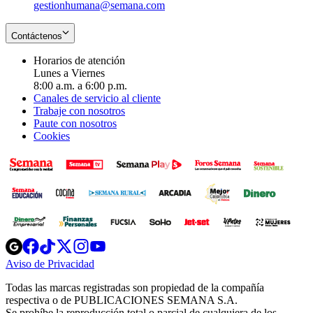
gestionhumana@semana.com
Contáctenos
Horarios de atención
Lunes a Viernes
8:00 a.m. a 6:00 p.m.
Canales de servicio al cliente
Trabaje con nosotros
Paute con nosotros
Cookies
Opens
Opens
Opens
Opens
Opens
in
in
in
in
in
Aviso de Privacidad
Opens
new
new
new
new
new
in
window
window
window
window
window
Todas las marcas registradas son propiedad de la compañía
new
respectiva o de PUBLICACIONES SEMANA S.A.
window
Se prohíbe la reproducción total o parcial de cualquiera de los