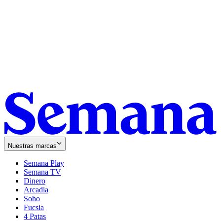
Nuestras marcas
Semana Play
Semana TV
Dinero
Arcadia
Soho
Opens
Fucsia
in
Opens
4 Patas
new
in