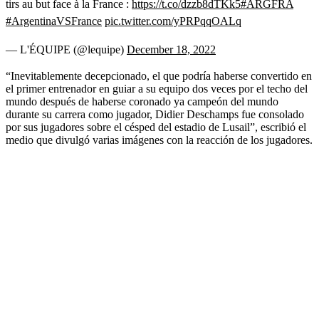
tirs au but face à la France :
https://t.co/dzzb8dTKk5
#ARGFRA
#ArgentinaVSFrance
pic.twitter.com/yPRPqqOALq
— L'ÉQUIPE (@lequipe)
December 18, 2022
“Inevitablemente decepcionado, el que podría haberse convertido en
el primer entrenador en guiar a su equipo dos veces por el techo del
mundo después de haberse coronado ya campeón del mundo
durante su carrera como jugador, Didier Deschamps fue consolado
por sus jugadores sobre el césped del estadio de Lusail”, escribió el
medio que divulgó varias imágenes con la reacción de los jugadores.