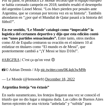
Por su parte, el periódico
Le Monde
recordó que el equipo europeo
se había coronado campeón en 2018; también resaltó el desempeño
del argentino Lionel Messi. “Los
blues
pierden por penales ante
Argentina, que se coronan por tercera vez en su historia”. También
ahondaron en “¿por qué el Mundial de Qatar pasará a la historia del
fútbol?”.
En ese sentido, ‘Le Monde’ catalogó como “impecable” la
logística del certamen deportivo y dijo que esta edición contó
con “unos partidos sensacionales”.
Entre tanto, otros medios
como
AS
de España centraron su ovación en el número 10 al
enfatizar en titulares como “El mundo es de Messi”, que
posteriormente cambió a “¡Y Messi se hizo D10s!”.
#ARGFRA
| C'est ça qu'on veut 😍
📸© Adrian Dennis / Afp
pic.twitter.com/0K4qh3wM9b
— Le Monde (@lemondefr)
December 18, 2022
Argentina festeja “en éxtasis”
En suelo suramericano, los festejos llegaron una vez se conoció el
triunfo que no dio lugar a ninguna duda. Las calles de Buenos Aires
fueron epicentro de una victoria “anhelada” y “sufrida” para