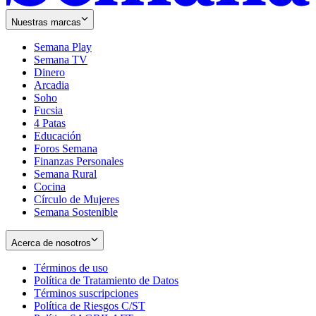
Nuestras marcas
Semana Play
Semana TV
Dinero
Arcadia
Soho
Opens
Fucsia
in
Opens
4 Patas
new
in
Educación
window
new
Foros Semana
window
Finanzas Personales
Semana Rural
Cocina
Círculo de Mujeres
Semana Sostenible
Acerca de nosotros
Términos de uso
Opens
Política de Tratamiento de Datos
in
Opens
Términos suscripciones
new
Opens
in
Política de Riesgos C/ST
window
in
Opens
new