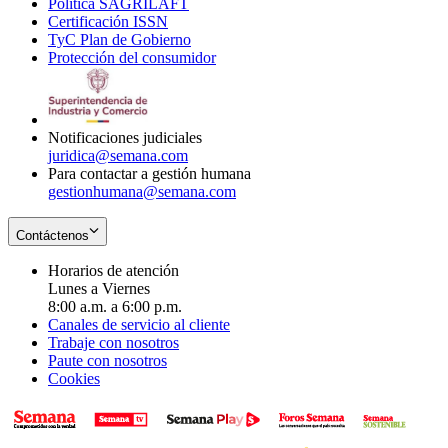
Política SAGRILAFT
Opens
new
in
window
Certificación ISSN
Opens
in
window
new
TyC Plan de Gobierno
in
new
Opens
window
Protección del consumidor
new
window
in
Opens
window
new
in
window
new
window
Notificaciones judiciales
juridica@semana.com
Para contactar a gestión humana
gestionhumana@semana.com
Contáctenos
Horarios de atención
Lunes a Viernes
8:00 a.m. a 6:00 p.m.
Canales de servicio al cliente
Trabaje con nosotros
Paute con nosotros
Cookies