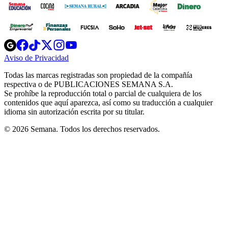
Opens
Opens
Opens
Opens
Opens
in
in
in
in
in
Aviso de Privacidad
Opens
new
new
new
new
new
in
window
window
window
window
window
Todas las marcas registradas son propiedad de la compañía
new
respectiva o de PUBLICACIONES SEMANA S.A.
window
Se prohíbe la reproducción total o parcial de cualquiera de los
contenidos que aquí aparezca, así como su traducción a cualquier
idioma sin autorización escrita por su titular.
© 2026 Semana. Todos los derechos reservados.