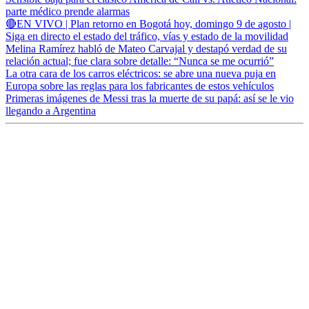
parte médico prende alarmas
🔴EN VIVO | Plan retorno en Bogotá hoy, domingo 9 de agosto |
Siga en directo el estado del tráfico, vías y estado de la movilidad
Melina Ramírez habló de Mateo Carvajal y destapó verdad de su
relación actual; fue clara sobre detalle: “Nunca se me ocurrió”
La otra cara de los carros eléctricos: se abre una nueva puja en
Europa sobre las reglas para los fabricantes de estos vehículos
Primeras imágenes de Messi tras la muerte de su papá: así se le vio
llegando a Argentina