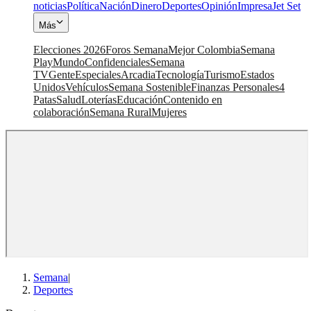
noticias
Política
Nación
Dinero
Deportes
Opinión
Impresa
Jet Set
Más
Elecciones 2026
Foros Semana
Mejor Colombia
Semana
Play
Mundo
Confidenciales
Semana
TV
Gente
Especiales
Arcadia
Tecnología
Turismo
Estados
Unidos
Vehículos
Semana Sostenible
Finanzas Personales
4
Patas
Salud
Loterías
Educación
Contenido en
colaboración
Semana Rural
Mujeres
Semana
|
Deportes