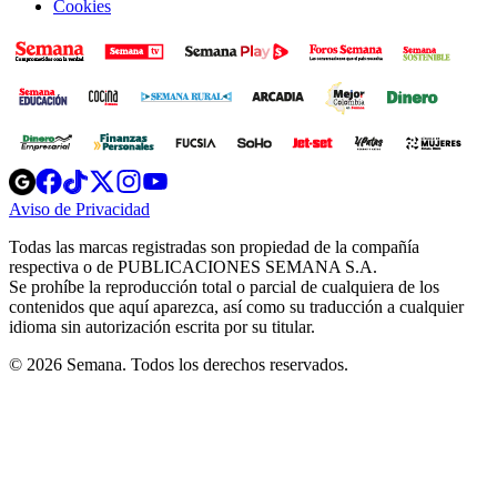
Cookies
Opens
Opens
Opens
Opens
Opens
in
in
in
in
in
Aviso de Privacidad
Opens
new
new
new
new
new
in
window
window
window
window
window
Todas las marcas registradas son propiedad de la compañía
new
respectiva o de PUBLICACIONES SEMANA S.A.
window
Se prohíbe la reproducción total o parcial de cualquiera de los
contenidos que aquí aparezca, así como su traducción a cualquier
idioma sin autorización escrita por su titular.
© 2026 Semana. Todos los derechos reservados.