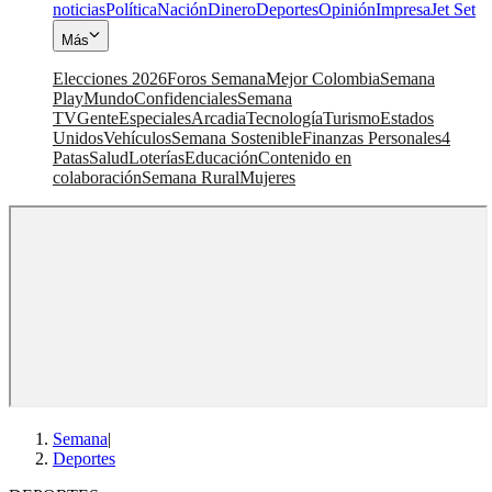
noticias
Política
Nación
Dinero
Deportes
Opinión
Impresa
Jet Set
Más
Elecciones 2026
Foros Semana
Mejor Colombia
Semana
Play
Mundo
Confidenciales
Semana
TV
Gente
Especiales
Arcadia
Tecnología
Turismo
Estados
Unidos
Vehículos
Semana Sostenible
Finanzas Personales
4
Patas
Salud
Loterías
Educación
Contenido en
colaboración
Semana Rural
Mujeres
Semana
|
Deportes