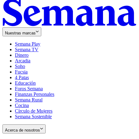
Nuestras marcas
Semana Play
Semana TV
Dinero
Arcadia
Soho
Opens
Fucsia
in
Opens
4 Patas
new
in
Educación
window
new
Foros Semana
window
Finanzas Personales
Semana Rural
Cocina
Círculo de Mujeres
Semana Sostenible
Acerca de nosotros