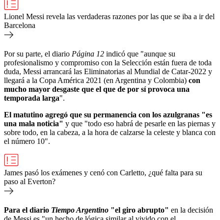
Lionel Messi revela las verdaderas razones por las que se iba a ir del
Barcelona
Por su parte, el diario
Página 12
indicó que "aunque su
profesionalismo y compromiso con la Selección están fuera de toda
duda, Messi arrancará las Eliminatorias al Mundial de Catar-2022 y
llegará a la Copa América 2021 (en Argentina y Colombia)
con
mucho mayor desgaste que el que de por sí provoca una
temporada larga
".
El matutino agregó que su permanencia con los azulgranas "es
una mala noticia"
y que "todo eso habrá de pesarle en las piernas y
sobre todo, en la cabeza, a la hora de calzarse la celeste y blanca con
el número 10".
James pasó los exámenes y cenó con Carletto, ¿qué falta para su
paso al Everton?
Para el diario
Tiempo Argentino
"el giro abrupto"
en la decisión
de Messi es "un hecho de lógica similar al vivido con el