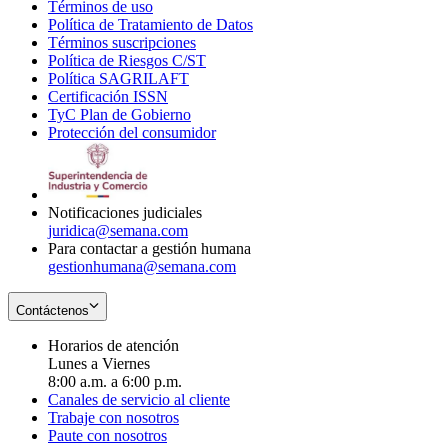
Términos de uso
Opens
Política de Tratamiento de Datos
in
Opens
Términos suscripciones
new
Opens
in
Política de Riesgos C/ST
window
in
Opens
new
Política SAGRILAFT
Opens
new
in
window
Certificación ISSN
Opens
in
window
new
TyC Plan de Gobierno
in
new
Opens
window
Protección del consumidor
new
window
in
Opens
window
new
in
window
new
window
Notificaciones judiciales
juridica@semana.com
Para contactar a gestión humana
gestionhumana@semana.com
Contáctenos
Horarios de atención
Lunes a Viernes
8:00 a.m. a 6:00 p.m.
Canales de servicio al cliente
Trabaje con nosotros
Paute con nosotros