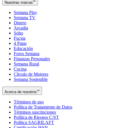
Nuestras marcas
Semana Play
Semana TV
Dinero
Arcadia
Soho
Opens
Fucsia
in
Opens
4 Patas
new
in
Educación
window
new
Foros Semana
window
Finanzas Personales
Semana Rural
Cocina
Círculo de Mujeres
Semana Sostenible
Acerca de nosotros
Términos de uso
Opens
Política de Tratamiento de Datos
in
Opens
Términos suscripciones
new
Opens
in
Política de Riesgos C/ST
window
in
Opens
new
Política SAGRILAFT
Opens
new
in
window
Certificación ISSN
Opens
in
window
new