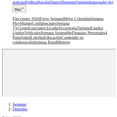
noticias
Política
Nación
Dinero
Deportes
Opinión
Impresa
Jet Set
Más
Elecciones 2026
Foros Semana
Mejor Colombia
Semana
Play
Mundo
Confidenciales
Semana
TV
Gente
Especiales
Arcadia
Tecnología
Turismo
Estados
Unidos
Vehículos
Semana Sostenible
Finanzas Personales
4
Patas
Salud
Loterías
Educación
Contenido en
colaboración
Semana Rural
Mujeres
Semana
|
Deportes