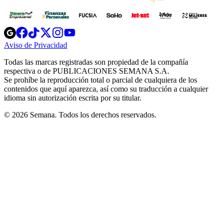
Opens
Opens
Opens
Opens
Opens
in
in
in
in
in
Aviso de Privacidad
Opens
new
new
new
new
new
in
window
window
window
window
window
Todas las marcas registradas son propiedad de la compañía
new
respectiva o de PUBLICACIONES SEMANA S.A.
window
Se prohíbe la reproducción total o parcial de cualquiera de los
contenidos que aquí aparezca, así como su traducción a cualquier
idioma sin autorización escrita por su titular.
© 2026 Semana. Todos los derechos reservados.