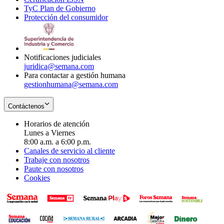
TyC Plan de Gobierno
in
new
Opens
window
Protección del consumidor
new
window
in
Opens
window
new
in
window
new
window
Notificaciones judiciales
juridica@semana.com
Para contactar a gestión humana
gestionhumana@semana.com
Contáctenos
Horarios de atención
Lunes a Viernes
8:00 a.m. a 6:00 p.m.
Canales de servicio al cliente
Trabaje con nosotros
Paute con nosotros
Cookies