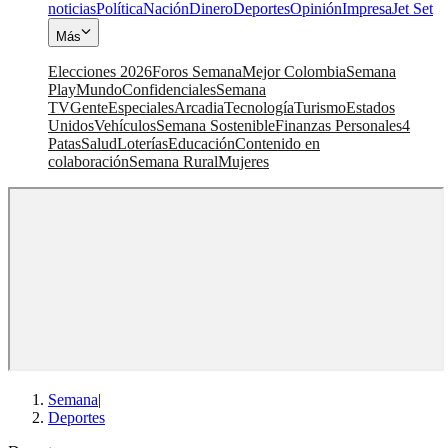
noticias
Política
Nación
Dinero
Deportes
Opinión
Impresa
Jet Set
Más
Elecciones 2026
Foros Semana
Mejor Colombia
Semana
Play
Mundo
Confidenciales
Semana
TV
Gente
Especiales
Arcadia
Tecnología
Turismo
Estados
Unidos
Vehículos
Semana Sostenible
Finanzas Personales
4
Patas
Salud
Loterías
Educación
Contenido en
colaboración
Semana Rural
Mujeres
Semana
|
Deportes