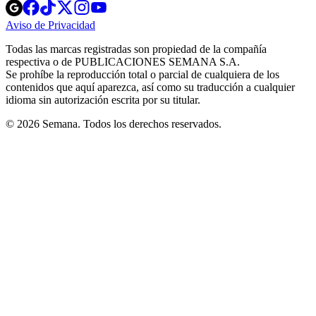
Opens
Opens
Opens
Opens
Opens
in
in
in
in
in
Aviso de Privacidad
Opens
new
new
new
new
new
in
window
window
window
window
window
Todas las marcas registradas son propiedad de la compañía
new
respectiva o de PUBLICACIONES SEMANA S.A.
window
Se prohíbe la reproducción total o parcial de cualquiera de los
contenidos que aquí aparezca, así como su traducción a cualquier
idioma sin autorización escrita por su titular.
© 2026 Semana. Todos los derechos reservados.