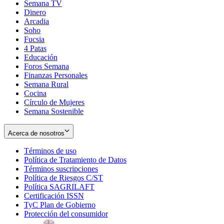
Semana TV
Dinero
Arcadia
Soho
Opens
Fucsia
in
Opens
4 Patas
new
in
Educación
window
new
Foros Semana
window
Finanzas Personales
Semana Rural
Cocina
Círculo de Mujeres
Semana Sostenible
Acerca de nosotros
Términos de uso
Opens
Política de Tratamiento de Datos
in
Opens
Términos suscripciones
new
Opens
in
Política de Riesgos C/ST
window
in
Opens
new
Política SAGRILAFT
Opens
new
in
window
Certificación ISSN
Opens
in
window
new
TyC Plan de Gobierno
in
new
Opens
window
Protección del consumidor
new
window
in
Opens
window
new
in