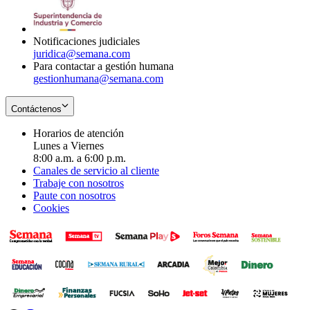
window
new
window
Notificaciones judiciales
juridica@semana.com
Para contactar a gestión humana
gestionhumana@semana.com
Contáctenos
Horarios de atención
Lunes a Viernes
8:00 a.m. a 6:00 p.m.
Canales de servicio al cliente
Trabaje con nosotros
Paute con nosotros
Cookies