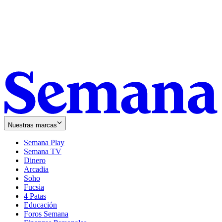
Nuestras marcas
Semana Play
Semana TV
Dinero
Arcadia
Soho
Opens
Fucsia
in
Opens
4 Patas
new
in
Educación
window
new
Foros Semana
window