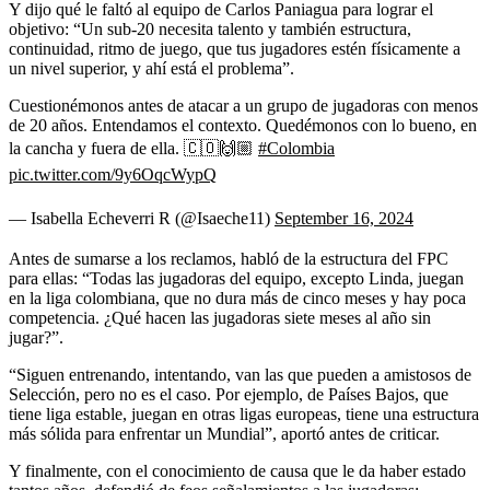
Y dijo qué le faltó al equipo de Carlos Paniagua para lograr el
objetivo: “Un sub-20 necesita talento y también estructura,
continuidad, ritmo de juego, que tus jugadores estén físicamente a
un nivel superior, y ahí está el problema”.
Cuestionémonos antes de atacar a un grupo de jugadoras con menos
de 20 años. Entendamos el contexto. Quedémonos con lo bueno, en
la cancha y fuera de ella. 🇨🇴🙌🏼
#Colombia
pic.twitter.com/9y6OqcWypQ
— Isabella Echeverri R (@Isaeche11)
September 16, 2024
Antes de sumarse a los reclamos, habló de la estructura del FPC
para ellas: “Todas las jugadoras del equipo, excepto Linda, juegan
en la liga colombiana, que no dura más de cinco meses y hay poca
competencia. ¿Qué hacen las jugadoras siete meses al año sin
jugar?”.
“Siguen entrenando, intentando, van las que pueden a amistosos de
Selección, pero no es el caso. Por ejemplo, de Países Bajos, que
tiene liga estable, juegan en otras ligas europeas, tiene una estructura
más sólida para enfrentar un Mundial”, aportó antes de criticar.
Y finalmente, con el conocimiento de causa que le da haber estado