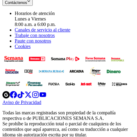
Contáctenos
Horarios de atención
Lunes a Viernes
8:00 a.m. a 6:00 p.m.
Canales de servicio al cliente
Trabaje con nosotros
Paute con nosotros
Cookies
Opens
Opens
Opens
Opens
Opens
in
in
in
in
in
Aviso de Privacidad
Opens
new
new
new
new
new
in
window
window
window
window
window
Todas las marcas registradas son propiedad de la compañía
new
respectiva o de PUBLICACIONES SEMANA S.A.
window
Se prohíbe la reproducción total o parcial de cualquiera de los
contenidos que aquí aparezca, así como su traducción a cualquier
idioma sin autorización escrita por su titular.