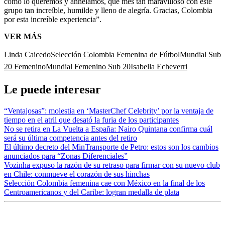
como lo queremos y anhelamos, qué mes tan maravilloso con este
grupo tan increíble, humilde y lleno de alegría. Gracias, Colombia
por esta increíble experiencia”.
VER MÁS
Linda Caicedo
Selección Colombia Femenina de Fútbol
Mundial Sub
20 Femenino
Mundial Femenino Sub 20
Isabella Echeverri
Le puede interesar
“Ventajosas”: molestia en ‘MasterChef Celebrity’ por la ventaja de
tiempo en el atril que desató la furia de los participantes
No se retira en La Vuelta a España: Nairo Quintana confirma cuál
será su última competencia antes del retiro
El último decreto del MinTransporte de Petro: estos son los cambios
anunciados para “Zonas Diferenciales”
Vozinha expuso la razón de su retraso para firmar con su nuevo club
en Chile: conmueve el corazón de sus hinchas
Selección Colombia femenina cae con México en la final de los
Centroamericanos y del Caribe: logran medalla de plata