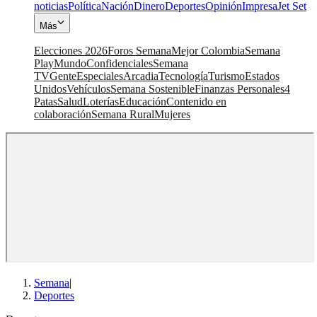
noticias
Política
Nación
Dinero
Deportes
Opinión
Impresa
Jet Set
Más
Elecciones 2026
Foros Semana
Mejor Colombia
Semana
Play
Mundo
Confidenciales
Semana
TV
Gente
Especiales
Arcadia
Tecnología
Turismo
Estados
Unidos
Vehículos
Semana Sostenible
Finanzas Personales
4
Patas
Salud
Loterías
Educación
Contenido en
colaboración
Semana Rural
Mujeres
Semana
|
Deportes