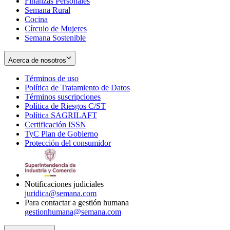
Finanzas Personales
Semana Rural
Cocina
Círculo de Mujeres
Semana Sostenible
Acerca de nosotros
Términos de uso
Opens
Política de Tratamiento de Datos
in
Opens
Términos suscripciones
new
Opens
in
Política de Riesgos C/ST
window
in
Opens
new
Política SAGRILAFT
Opens
new
in
window
Certificación ISSN
Opens
in
window
new
TyC Plan de Gobierno
in
new
Opens
window
Protección del consumidor
new
window
in
Opens
window
new
in
window
new
window
Notificaciones judiciales
juridica@semana.com
Para contactar a gestión humana
gestionhumana@semana.com