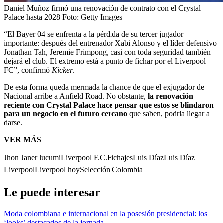
Daniel Muñoz firmó una renovación de contrato con el Crystal
Palace hasta 2028
Foto:
Getty Images
“El Bayer 04 se enfrenta a la pérdida de su tercer jugador
importante: después del entrenador Xabi Alonso y el líder defensivo
Jonathan Tah, Jeremie Frimpong, casi con toda seguridad también
dejará el club. El extremo está a punto de fichar por el Liverpool
FC”, confirmó
Kicker
.
De esta forma queda mermada la chance de que el exjugador de
Nacional arribe a Anfield Road. No obstante,
la renovación
reciente con Crystal Palace hace pensar que estos se blindaron
para un negocio en el futuro cercano
que saben, podría llegar a
darse.
VER MÁS
Jhon Janer lucumi
Liverpool F.C.
Fichajes
Luis Díaz
Luis Díaz
Liverpool
Liverpool hoy
Selección Colombia
Le puede interesar
Moda colombiana e internacional en la posesión presidencial: los
‘looks’ destacados de la jornada