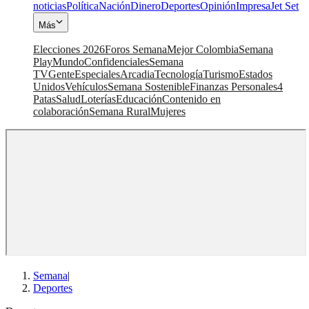
noticias
Política
Nación
Dinero
Deportes
Opinión
Impresa
Jet Set
Más
Elecciones 2026
Foros Semana
Mejor Colombia
Semana
Play
Mundo
Confidenciales
Semana
TV
Gente
Especiales
Arcadia
Tecnología
Turismo
Estados
Unidos
Vehículos
Semana Sostenible
Finanzas Personales
4
Patas
Salud
Loterías
Educación
Contenido en
colaboración
Semana Rural
Mujeres
Semana
|
Deportes