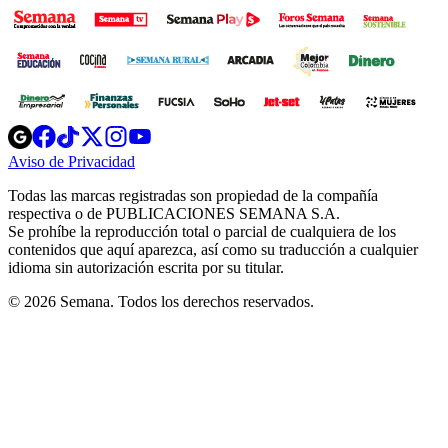
Opens
Opens
Opens
Opens
Opens
in
in
in
in
in
Aviso de Privacidad
Opens
new
new
new
new
new
in
window
window
window
window
window
Todas las marcas registradas son propiedad de la compañía
new
respectiva o de PUBLICACIONES SEMANA S.A.
window
Se prohíbe la reproducción total o parcial de cualquiera de los
contenidos que aquí aparezca, así como su traducción a cualquier
idioma sin autorización escrita por su titular.
© 2026 Semana. Todos los derechos reservados.