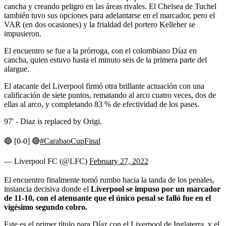
cancha y creando peligro en las áreas rivales. El Chelsea de Tuchel
también tuvo sus opciones para adelantarse en el marcador, pero el
VAR (en dos ocasiones) y la frialdad del portero Kelleher se
impusieron.
El encuentro se fue a la prórroga, con el colombiano Díaz en
cancha, quien estuvo hasta el minuto seis de la primera parte del
alargue.
El atacante del Liverpool firmó otra brillante actuación con una
calificación de siete puntos, rematando al arco cuatro veces, dos de
ellas al arco, y completando 83 % de efectividad de los pases.
97' - Diaz is replaced by Origi.
🔵 [0-0] 🔴
#CarabaoCupFinal
— Liverpool FC (@LFC)
February 27, 2022
El encuentro finalmente tomó rumbo hacia la tanda de los penales,
instancia decisiva donde el
Liverpool se impuso por un marcador
de 11-10, con el atenuante que el único penal se falló fue en el
vigésimo segundo cobro.
Este es el primer título para Díaz con el Liverpool de Inglaterra, y el