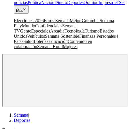
noticias
Política
Nación
Dinero
Deportes
Opinión
Impresa
Jet Set
Más
Elecciones 2026
Foros Semana
Mejor Colombia
Semana
Play
Mundo
Confidenciales
Semana
TV
Gente
Especiales
Arcadia
Tecnología
Turismo
Estados
Unidos
Vehículos
Semana Sostenible
Finanzas Personales
4
Patas
Salud
Loterías
Educación
Contenido en
colaboración
Semana Rural
Mujeres
Semana
|
Deportes