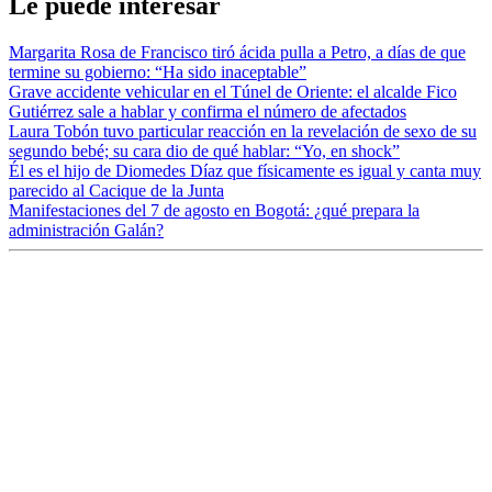
Le puede interesar
Margarita Rosa de Francisco tiró ácida pulla a Petro, a días de que
termine su gobierno: “Ha sido inaceptable”
Grave accidente vehicular en el Túnel de Oriente: el alcalde Fico
Gutiérrez sale a hablar y confirma el número de afectados
Laura Tobón tuvo particular reacción en la revelación de sexo de su
segundo bebé; su cara dio de qué hablar: “Yo, en shock”
Él es el hijo de Diomedes Díaz que físicamente es igual y canta muy
parecido al Cacique de la Junta
Manifestaciones del 7 de agosto en Bogotá: ¿qué prepara la
administración Galán?