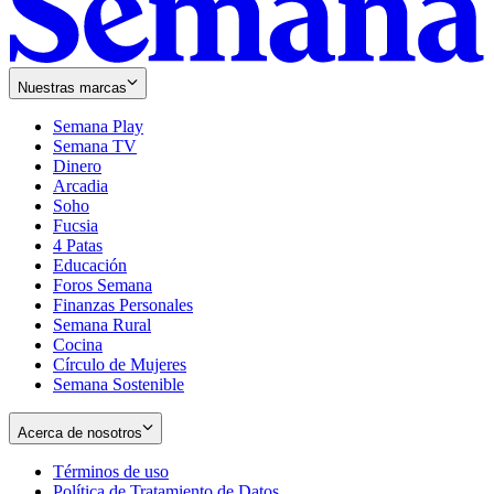
Nuestras marcas
Semana Play
Semana TV
Dinero
Arcadia
Soho
Opens
Fucsia
in
Opens
4 Patas
new
in
Educación
window
new
Foros Semana
window
Finanzas Personales
Semana Rural
Cocina
Círculo de Mujeres
Semana Sostenible
Acerca de nosotros
Términos de uso
Opens
Política de Tratamiento de Datos
in
Opens