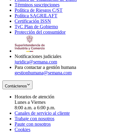
Términos suscripciones
new
Opens
in
Política de Riesgos C/ST
window
in
Opens
new
Política SAGRILAFT
Opens
new
in
window
Certificación ISSN
Opens
in
window
new
TyC Plan de Gobierno
in
new
Opens
window
Protección del consumidor
new
window
in
Opens
window
new
in
window
new
window
Notificaciones judiciales
juridica@semana.com
Para contactar a gestión humana
gestionhumana@semana.com
Contáctenos
Horarios de atención
Lunes a Viernes
8:00 a.m. a 6:00 p.m.
Canales de servicio al cliente
Trabaje con nosotros
Paute con nosotros
Cookies