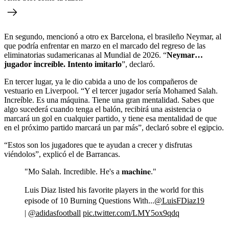
En segundo, mencionó a otro ex Barcelona, el brasileño Neymar, al
que podría enfrentar en marzo en el marcado del regreso de las
eliminatorias sudamericanas al Mundial de 2026. “
Neymar…
jugador increíble. Intento imitarlo
”, declaró.
En tercer lugar, ya le dio cabida a uno de los compañeros de
vestuario en Liverpool. “Y el tercer jugador sería Mohamed Salah.
Increíble. Es una máquina. Tiene una gran mentalidad. Sabes que
algo sucederá cuando tenga el balón, recibirá una asistencia o
marcará un gol en cualquier partido, y tiene esa mentalidad de que
en el próximo partido marcará un par más”, declaró sobre el egipcio.
“Estos son los jugadores que te ayudan a crecer y disfrutas
viéndolos”, explicó el de Barrancas.
"Mo Salah. Incredible. He's a 𝐦𝐚𝐜𝐡𝐢𝐧𝐞."
Luis Diaz listed his favorite players in the world for this
episode of 10 Burning Questions With...
@LuisFDiaz19
|
@adidasfootball
pic.twitter.com/LMY5ox9qdq