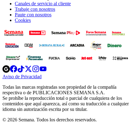
Canales de servicio al cliente
Trabaje con nosotros
Paute con nosotros
Cookies
Opens
Opens
Opens
Opens
Opens
in
in
in
in
in
Aviso de Privacidad
Opens
new
new
new
new
new
in
window
window
window
window
window
Todas las marcas registradas son propiedad de la compañía
new
respectiva o de PUBLICACIONES SEMANA S.A.
window
Se prohíbe la reproducción total o parcial de cualquiera de los
contenidos que aquí aparezca, así como su traducción a cualquier
idioma sin autorización escrita por su titular.
© 2026 Semana. Todos los derechos reservados.