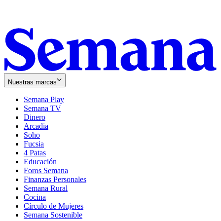
Nuestras marcas
Semana Play
Semana TV
Dinero
Arcadia
Soho
Opens
Fucsia
in
Opens
4 Patas
new
in
Educación
window
new
Foros Semana
window
Finanzas Personales
Semana Rural
Cocina
Círculo de Mujeres
Semana Sostenible