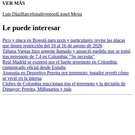
VER MÁS
Luis Díaz
Barcelona
liverpool
Lionel Messi
Le puede interesar
Pico y placa en Bogotá para taxis y particulares: revise las placas
que tienen restricción del 10 al 16 de agosto de 2026
Taliana Vargas hizo urgente llamado y anunció medida que se tomó
tras terremoto de 7.4 en Colombia: “Se necesita”
Real Madrid se expresó por el fuerte terremoto en Colombia:
comunicado oficial desde España
Angustia en Deportivo Pereira por terremoto: jugador reveló cómo
se vivió en la interna
Clubes de Colombia reaccionan tras el terremoto y la decisión de
Dimayor: Pereira, Millonarios y más