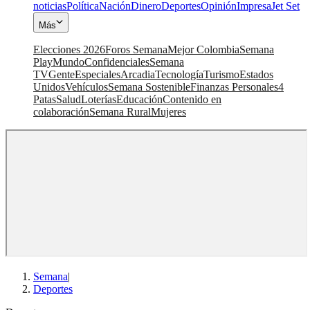
noticias
Política
Nación
Dinero
Deportes
Opinión
Impresa
Jet Set
Más
Elecciones 2026
Foros Semana
Mejor Colombia
Semana
Play
Mundo
Confidenciales
Semana
TV
Gente
Especiales
Arcadia
Tecnología
Turismo
Estados
Unidos
Vehículos
Semana Sostenible
Finanzas Personales
4
Patas
Salud
Loterías
Educación
Contenido en
colaboración
Semana Rural
Mujeres
Semana
|
Deportes