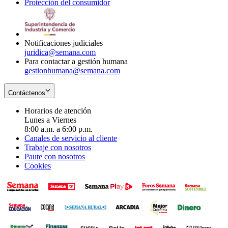
Protección del consumidor
new
window
in
Opens
window
new
in
window
new
window
Notificaciones judiciales
juridica@semana.com
Para contactar a gestión humana
gestionhumana@semana.com
Contáctenos
Horarios de atención
Lunes a Viernes
8:00 a.m. a 6:00 p.m.
Canales de servicio al cliente
Trabaje con nosotros
Paute con nosotros
Cookies