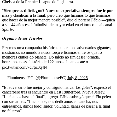
Chelsea de la Premier League de Inglaterra.
“
Siempre es difícil, ¿no? Nuestra expectativa siempre fue ir por
más y clasificar a la final
, pero creo que hicimos lo que teníamos
que hacer de la mejor manera posible”, dijo el portero Fábio —quien
a sus 44 años es el futbolista de mayor edad en el torneo— al canal
Sportv
.
𝑶𝒓𝒈𝒖𝒍𝒉𝒐 𝒅𝒆 𝒔𝒆𝒓 𝑻𝒓𝒊𝒄𝒐𝒍𝒐𝒓.
Fizemos uma campanha histórica, superamos adversários gigantes,
mostramos ao mundo a nossa força e ficamos entre os quatro
melhores clubes do planeta. Do início ao fim dessa jornada,
honramos nossa história de 122 anos e lutamos até o…
pic.twitter.com/7cFtjz0q4N
— Fluminense F.C. (@FluminenseFC)
July 8, 2025
“El adversario fue mejor y consiguió marcar los goles”, expresó el
cancerbero tras el encuentro en East Rutherford, Nueva Jersey.
“Luchamos hasta el final”, agregó. Fábio subrayó que el Flu peleó
con sus armas. “Luchamos, nos dedicamos en cancha, nos
entregamos, dimos todo: sudor, voluntad, ganas de pasar a la final
no faltaron”.