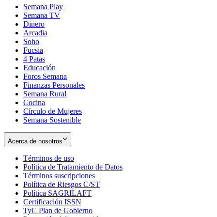
Semana Play
Semana TV
Dinero
Arcadia
Soho
Opens
Fucsia
in
Opens
4 Patas
new
in
Educación
window
new
Foros Semana
window
Finanzas Personales
Semana Rural
Cocina
Círculo de Mujeres
Semana Sostenible
Acerca de nosotros
Términos de uso
Opens
Política de Tratamiento de Datos
in
Opens
Términos suscripciones
new
Opens
in
Política de Riesgos C/ST
window
in
Opens
new
Política SAGRILAFT
Opens
new
in
window
Certificación ISSN
Opens
in
window
new
TyC Plan de Gobierno
in
new
Opens
window