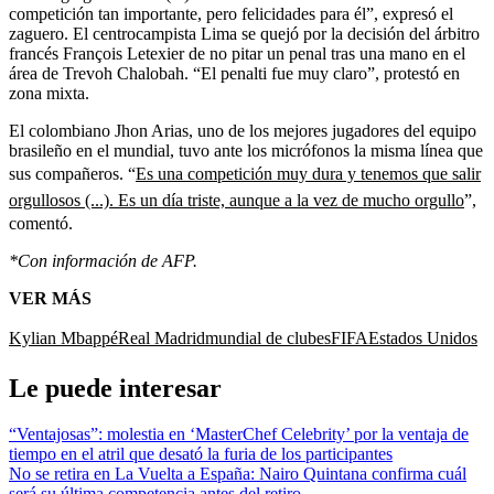
competición tan importante, pero felicidades para él”, expresó el
zaguero. El centrocampista Lima se quejó por la decisión del árbitro
francés François Letexier de no pitar un penal tras una mano en el
área de Trevoh Chalobah. “El penalti fue muy claro”, protestó en
zona mixta.
El colombiano Jhon Arias, uno de los mejores jugadores del equipo
brasileño en el mundial, tuvo ante los micrófonos la misma línea que
sus compañeros. “
Es una competición muy dura y tenemos que salir
orgullosos (...). Es un día triste, aunque a la vez de mucho orgullo
”,
comentó.
*Con información de AFP.
VER MÁS
Kylian Mbappé
Real Madrid
mundial de clubes
FIFA
Estados Unidos
Le puede interesar
“Ventajosas”: molestia en ‘MasterChef Celebrity’ por la ventaja de
tiempo en el atril que desató la furia de los participantes
No se retira en La Vuelta a España: Nairo Quintana confirma cuál
será su última competencia antes del retiro