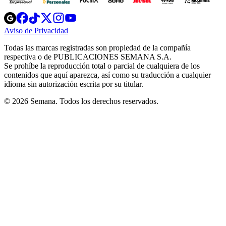
Opens
Opens
Opens
Opens
Opens
in
in
in
in
in
Aviso de Privacidad
Opens
new
new
new
new
new
in
window
window
window
window
window
Todas las marcas registradas son propiedad de la compañía
new
respectiva o de PUBLICACIONES SEMANA S.A.
window
Se prohíbe la reproducción total o parcial de cualquiera de los
contenidos que aquí aparezca, así como su traducción a cualquier
idioma sin autorización escrita por su titular.
© 2026 Semana. Todos los derechos reservados.