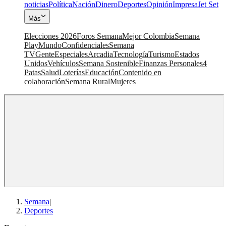
noticias
Política
Nación
Dinero
Deportes
Opinión
Impresa
Jet Set
Más
Elecciones 2026
Foros Semana
Mejor Colombia
Semana
Play
Mundo
Confidenciales
Semana
TV
Gente
Especiales
Arcadia
Tecnología
Turismo
Estados
Unidos
Vehículos
Semana Sostenible
Finanzas Personales
4
Patas
Salud
Loterías
Educación
Contenido en
colaboración
Semana Rural
Mujeres
Semana
|
Deportes