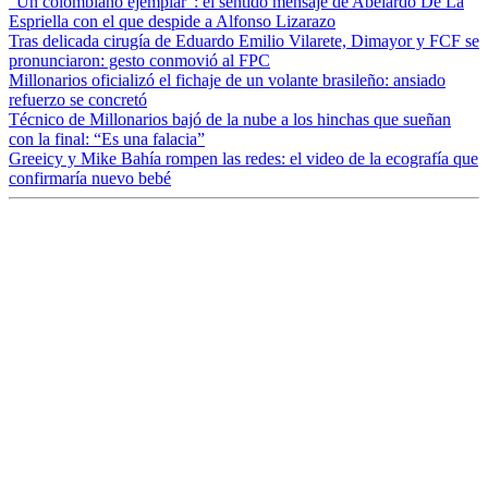
“Un colombiano ejemplar”: el sentido mensaje de Abelardo De La
Espriella con el que despide a Alfonso Lizarazo
Tras delicada cirugía de Eduardo Emilio Vilarete, Dimayor y FCF se
pronunciaron: gesto conmovió al FPC
Millonarios oficializó el fichaje de un volante brasileño: ansiado
refuerzo se concretó
Técnico de Millonarios bajó de la nube a los hinchas que sueñan
con la final: “Es una falacia”
Greeicy y Mike Bahía rompen las redes: el video de la ecografía que
confirmaría nuevo bebé