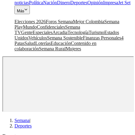
noticias
Política
Nación
Dinero
Deportes
Opinión
Impresa
Jet Set
Más
Elecciones 2026
Foros Semana
Mejor Colombia
Semana
Play
Mundo
Confidenciales
Semana
TV
Gente
Especiales
Arcadia
Tecnología
Turismo
Estados
Unidos
Vehículos
Semana Sostenible
Finanzas Personales
4
Patas
Salud
Loterías
Educación
Contenido en
colaboración
Semana Rural
Mujeres
Semana
|
Deportes