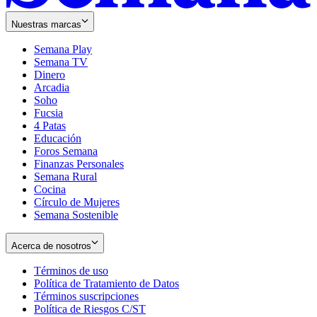
Nuestras marcas
Semana Play
Semana TV
Dinero
Arcadia
Soho
Opens
Fucsia
in
Opens
4 Patas
new
in
Educación
window
new
Foros Semana
window
Finanzas Personales
Semana Rural
Cocina
Círculo de Mujeres
Semana Sostenible
Acerca de nosotros
Términos de uso
Opens
Política de Tratamiento de Datos
in
Opens
Términos suscripciones
new
Opens
in
Política de Riesgos C/ST
window
in
Opens
new