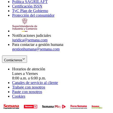
Política SAGRILAFT
Opens
new
in
window
Certificación ISSN
Opens
in
window
new
TyC Plan de Gobierno
in
new
Opens
window
Protección del consumidor
new
window
in
Opens
window
new
in
window
new
window
Notificaciones judiciales
juridica@semana.com
Para contactar a gestión humana
gestionhumana@semana.com
Contáctenos
Horarios de atención
Lunes a Viernes
8:00 a.m. a 6:00 p.m.
Canales de servicio al cliente
Trabaje con nosotros
Paute con nosotros
Cookies