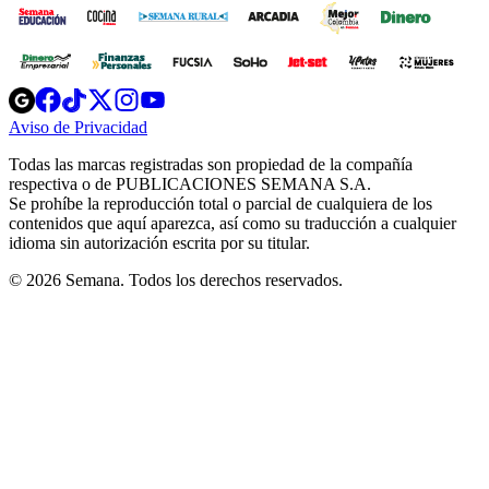
Opens
Opens
Opens
Opens
Opens
in
in
in
in
in
Aviso de Privacidad
Opens
new
new
new
new
new
in
window
window
window
window
window
Todas las marcas registradas son propiedad de la compañía
new
respectiva o de PUBLICACIONES SEMANA S.A.
window
Se prohíbe la reproducción total o parcial de cualquiera de los
contenidos que aquí aparezca, así como su traducción a cualquier
idioma sin autorización escrita por su titular.
© 2026 Semana. Todos los derechos reservados.