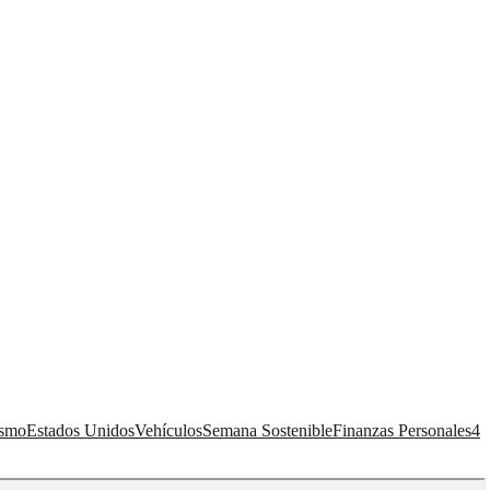
ismo
Estados Unidos
Vehículos
Semana Sostenible
Finanzas Personales
4