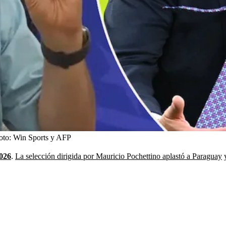
oto:
Win Sports y AFP
026
.
La selección dirigida por
Mauricio Pochettino aplastó a Paraguay
y