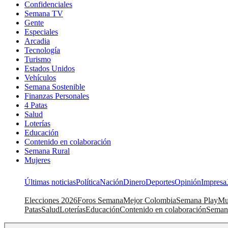
Confidenciales
Semana TV
Gente
Especiales
Arcadia
Tecnología
Turismo
Estados Unidos
Vehículos
Semana Sostenible
Finanzas Personales
4 Patas
Salud
Loterías
Educación
Contenido en colaboración
Semana Rural
Mujeres
Últimas noticias
Política
Nación
Dinero
Deportes
Opinión
Impresa
Elecciones 2026
Foros Semana
Mejor Colombia
Semana Play
Mu
Patas
Salud
Loterías
Educación
Contenido en colaboración
Seman