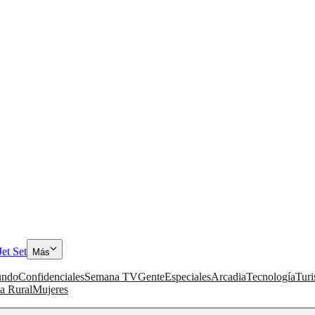
Jet Set
Más
ndo
Confidenciales
Semana TV
Gente
Especiales
Arcadia
Tecnología
Tur
a Rural
Mujeres