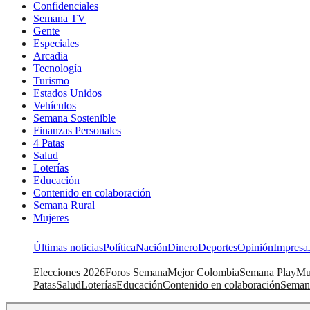
Confidenciales
Semana TV
Gente
Especiales
Arcadia
Tecnología
Turismo
Estados Unidos
Vehículos
Semana Sostenible
Finanzas Personales
4 Patas
Salud
Loterías
Educación
Contenido en colaboración
Semana Rural
Mujeres
Últimas noticias
Política
Nación
Dinero
Deportes
Opinión
Impresa
Elecciones 2026
Foros Semana
Mejor Colombia
Semana Play
Mu
Patas
Salud
Loterías
Educación
Contenido en colaboración
Seman