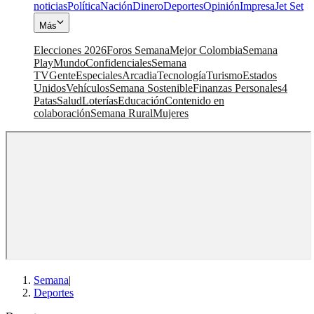
noticias
Política
Nación
Dinero
Deportes
Opinión
Impresa
Jet Set
Más
Elecciones 2026
Foros Semana
Mejor Colombia
Semana
Play
Mundo
Confidenciales
Semana
TV
Gente
Especiales
Arcadia
Tecnología
Turismo
Estados
Unidos
Vehículos
Semana Sostenible
Finanzas Personales
4
Patas
Salud
Loterías
Educación
Contenido en
colaboración
Semana Rural
Mujeres
Semana
|
Deportes