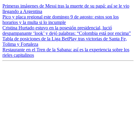
Primeras imágenes de Messi tras la muerte de su papá: así se le vio
llegando a Argentina
Pico y placa regional este domingo 9 de agosto: estos son los
horarios y la multa si lo incumple
Cristina Hurtado estuvo en la posesión presidencial, lució
despampanante ‘look’ y dejó palabras: “Colombia está por encima”
Tabla de posiciones de la Liga BetPlay tras victorias de Santa Fe,
Tolima y Fortaleza
Restaurante en el Tren de la Sabana: así es la experiencia sobre los
rieles capitalinos