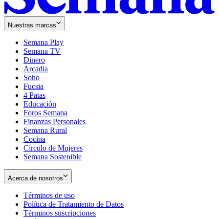
Nuestras marcas
Semana Play
Semana TV
Dinero
Arcadia
Soho
Opens
Fucsia
in
Opens
4 Patas
new
in
Educación
window
new
Foros Semana
window
Finanzas Personales
Semana Rural
Cocina
Círculo de Mujeres
Semana Sostenible
Acerca de nosotros
Términos de uso
Opens
Política de Tratamiento de Datos
in
Opens
Términos suscripciones
new
Opens
in