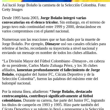
Así lució Jorge Bolaño la camiseta de la Selección Colombia.
Foto:
Getty Images
Desde 1995 hasta 2003,
Jorge Bolaño integró varias
convocatorias en el elenco tricolor.
Sin embargo, en el terreno de
juego tuvo más continuidad entre 1999 y 2000, destacándose en
varios compromisos con el plantel nacional.
Numerosas son las reacciones que se han dado por la muerte de
Jorge Bolaño. Por ejemplo,
Dimayor
usó sus canales oficiales para
referirse al hecho, recordando su trayectoria a nivel nacional y
enviando un mensaje en nombre de todos los clubes afiliados.
“La División Mayor del Fútbol Colombiano -Dimayor-, en cabeza
de su presidente, Carlos Mario Zuluaga Pérez, y los 36 clubes
afiliados,
lamentan profundamente el fallecimiento de Jorge
Bolaño
, exjugador del Junior FC, Cúcuta Deportivo y de la
Selección Colombia”, fueron las palabras del máximo ente del
balompié nacional.
Por la misma línea, añadieron:
“Jorge Bolaño, destacado
centrocampista, contribuyó significativamente al fútbol
colombiano.
Durante su carrera, fue parte del Junior FC, logrando
los títulos de campeón en 1993 y 1995. Hizo parte también del
Cúcuta Deportivo y su talento lo llevó a representar a la Selección