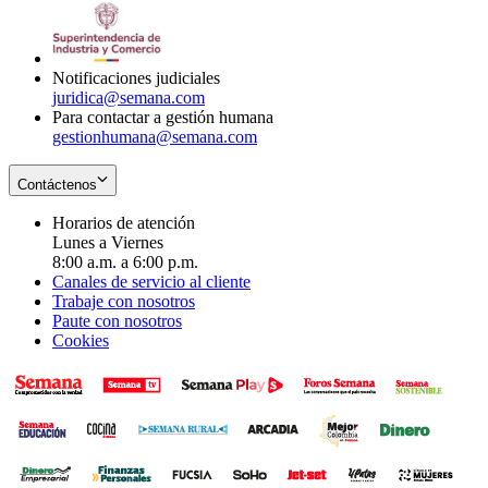
window
new
in
window
new
window
Notificaciones judiciales
juridica@semana.com
Para contactar a gestión humana
gestionhumana@semana.com
Contáctenos
Horarios de atención
Lunes a Viernes
8:00 a.m. a 6:00 p.m.
Canales de servicio al cliente
Trabaje con nosotros
Paute con nosotros
Cookies