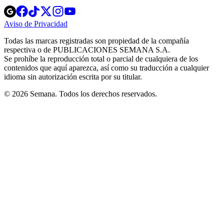
Opens
Opens
Opens
Opens
Opens
in
in
in
in
in
Aviso de Privacidad
Opens
new
new
new
new
new
in
window
window
window
window
window
Todas las marcas registradas son propiedad de la compañía
new
respectiva o de PUBLICACIONES SEMANA S.A.
window
Se prohíbe la reproducción total o parcial de cualquiera de los
contenidos que aquí aparezca, así como su traducción a cualquier
idioma sin autorización escrita por su titular.
© 2026 Semana. Todos los derechos reservados.