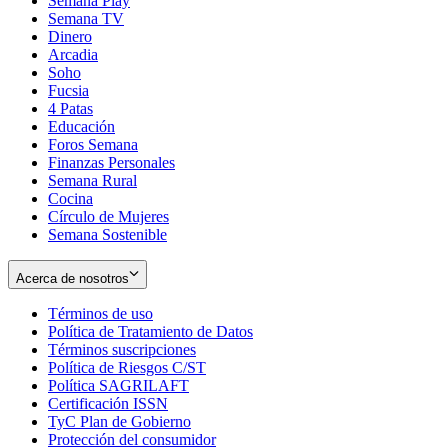
Semana Play
Semana TV
Dinero
Arcadia
Soho
Opens
Fucsia
in
Opens
4 Patas
new
in
Educación
window
new
Foros Semana
window
Finanzas Personales
Semana Rural
Cocina
Círculo de Mujeres
Semana Sostenible
Acerca de nosotros
Términos de uso
Opens
Política de Tratamiento de Datos
in
Opens
Términos suscripciones
new
Opens
in
Política de Riesgos C/ST
window
in
Opens
new
Política SAGRILAFT
Opens
new
in
window
Certificación ISSN
Opens
in
window
new
TyC Plan de Gobierno
in
new
Opens
window
Protección del consumidor
new
window
in
Opens