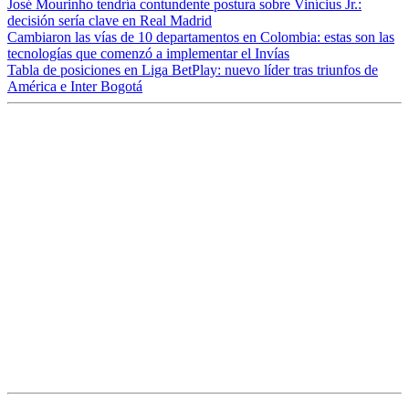
José Mourinho tendría contundente postura sobre Vinícius Jr.:
decisión sería clave en Real Madrid
Cambiaron las vías de 10 departamentos en Colombia: estas son las
tecnologías que comenzó a implementar el Invías
Tabla de posiciones en Liga BetPlay: nuevo líder tras triunfos de
América e Inter Bogotá