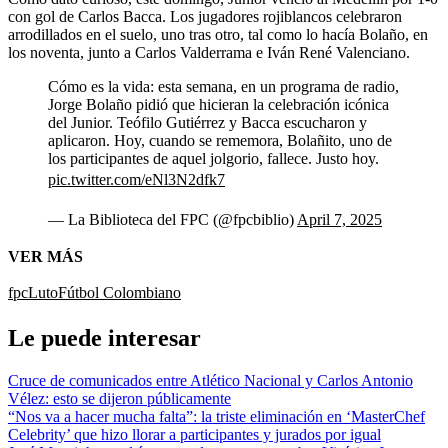
con gol de Carlos Bacca. Los jugadores rojiblancos celebraron
arrodillados en el suelo, uno tras otro, tal como lo hacía Bolaño, en
los noventa, junto a Carlos Valderrama e Iván René Valenciano.
Cómo es la vida: esta semana, en un programa de radio,
Jorge Bolaño pidió que hicieran la celebración icónica
del Junior. Teófilo Gutiérrez y Bacca escucharon y
aplicaron. Hoy, cuando se rememora, Bolañito, uno de
los participantes de aquel jolgorio, fallece. Justo hoy.
pic.twitter.com/eNl3N2dfk7
— La Biblioteca del FPC (@fpcbiblio)
April 7, 2025
VER MÁS
fpc
Luto
Fútbol Colombiano
Le puede interesar
Cruce de comunicados entre Atlético Nacional y Carlos Antonio
Vélez: esto se dijeron públicamente
“Nos va a hacer mucha falta”: la triste eliminación en ‘MasterChef
Celebrity’ que hizo llorar a participantes y jurados por igual