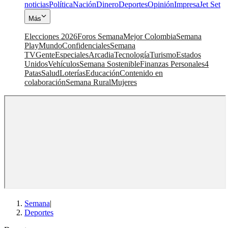
noticias
Política
Nación
Dinero
Deportes
Opinión
Impresa
Jet Set
Más
Elecciones 2026
Foros Semana
Mejor Colombia
Semana
Play
Mundo
Confidenciales
Semana
TV
Gente
Especiales
Arcadia
Tecnología
Turismo
Estados
Unidos
Vehículos
Semana Sostenible
Finanzas Personales
4
Patas
Salud
Loterías
Educación
Contenido en
colaboración
Semana Rural
Mujeres
Semana
|
Deportes