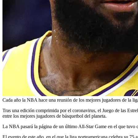
Cada año la NBA hace una reunión de los mejores jugadores de la liga
Tras una edición comprimida por el coronavirus, el Juego de las Estrel
entre los mejores jugadores de básquetbol del planeta.
La NBA pasará la página de un último All-Star Game en el que tuvo que
El evento de este año, en el que la liga norteamericana celebra su 75