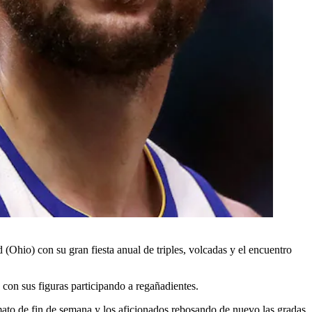
(Ohio) con su gran fiesta anual de triples, volcadas y el encuentro
con sus figuras participando a regañadientes.
rmato de fin de semana y los aficionados rebosando de nuevo las gradas