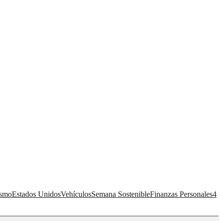
ismo
Estados Unidos
Vehículos
Semana Sostenible
Finanzas Personales
4