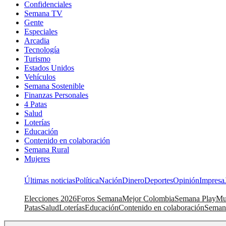
Confidenciales
Semana TV
Gente
Especiales
Arcadia
Tecnología
Turismo
Estados Unidos
Vehículos
Semana Sostenible
Finanzas Personales
4 Patas
Salud
Loterías
Educación
Contenido en colaboración
Semana Rural
Mujeres
Últimas noticias
Política
Nación
Dinero
Deportes
Opinión
Impresa
Elecciones 2026
Foros Semana
Mejor Colombia
Semana Play
Mu
Patas
Salud
Loterías
Educación
Contenido en colaboración
Seman