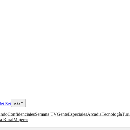
Jet Set
Más
ndo
Confidenciales
Semana TV
Gente
Especiales
Arcadia
Tecnología
Tur
a Rural
Mujeres