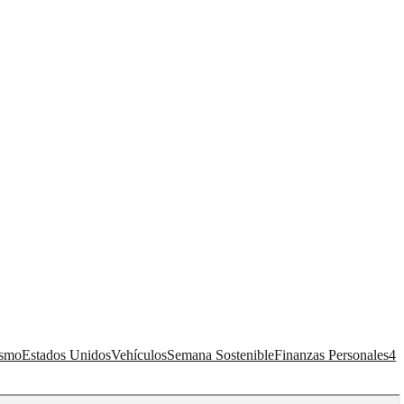
ismo
Estados Unidos
Vehículos
Semana Sostenible
Finanzas Personales
4