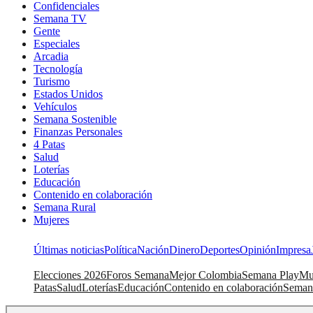
Confidenciales
Semana TV
Gente
Especiales
Arcadia
Tecnología
Turismo
Estados Unidos
Vehículos
Semana Sostenible
Finanzas Personales
4 Patas
Salud
Loterías
Educación
Contenido en colaboración
Semana Rural
Mujeres
Últimas noticias
Política
Nación
Dinero
Deportes
Opinión
Impresa
Elecciones 2026
Foros Semana
Mejor Colombia
Semana Play
Mu
Patas
Salud
Loterías
Educación
Contenido en colaboración
Seman