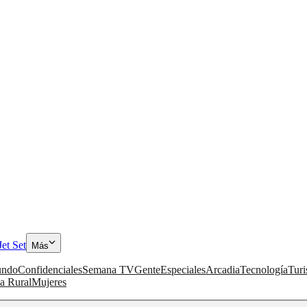
Jet Set
Más
ndo
Confidenciales
Semana TV
Gente
Especiales
Arcadia
Tecnología
Tur
a Rural
Mujeres