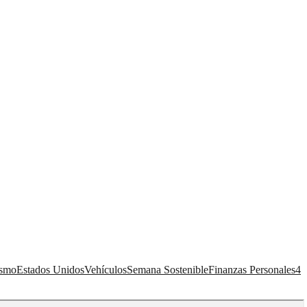
ismo
Estados Unidos
Vehículos
Semana Sostenible
Finanzas Personales
4