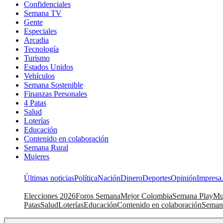
Confidenciales
Semana TV
Gente
Especiales
Arcadia
Tecnología
Turismo
Estados Unidos
Vehículos
Semana Sostenible
Finanzas Personales
4 Patas
Salud
Loterías
Educación
Contenido en colaboración
Semana Rural
Mujeres
Últimas noticias
Política
Nación
Dinero
Deportes
Opinión
Impresa
Elecciones 2026
Foros Semana
Mejor Colombia
Semana Play
Mu
Patas
Salud
Loterías
Educación
Contenido en colaboración
Seman