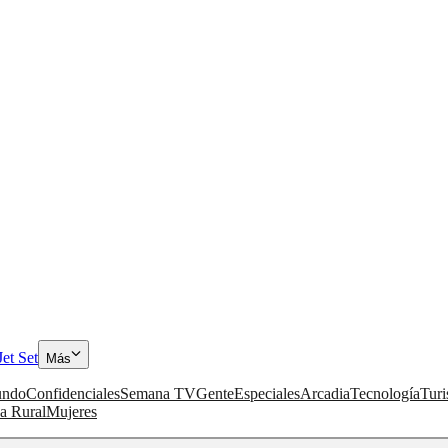
Jet Set
Más
ndo
Confidenciales
Semana TV
Gente
Especiales
Arcadia
Tecnología
Tur
a Rural
Mujeres