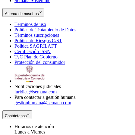
Semana Sostenible
Acerca de nosotros
Términos de uso
Opens
Política de Tratamiento de Datos
in
Opens
Términos suscripciones
new
Opens
in
Política de Riesgos C/ST
window
in
Opens
new
Política SAGRILAFT
Opens
new
in
window
Certificación ISSN
Opens
in
window
new
TyC Plan de Gobierno
in
new
Opens
window
Protección del consumidor
new
window
in
Opens
window
new
in
window
new
window
Notificaciones judiciales
juridica@semana.com
Para contactar a gestión humana
gestionhumana@semana.com
Contáctenos
Horarios de atención
Lunes a Viernes