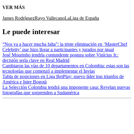
VER MÁS
James Rodríguez
Rayo Vallecano
LaLiga de España
Le puede interesar
“Nos va a hacer mucha falta”: la triste eliminación en ‘MasterChef
Celebrity’ que hizo llorar a participantes y jurados por igual
José Mourinho tendría contundente postura sobre Vinícius Jr.:
decisión sería clave en Real Madrid
Cambiaron las vías de 10 departamentos en Colombia: estas son las
tecnologías que comenzó a implementar el Invías
Tabla de posiciones en Liga BetPlay: nuevo líder tras triunfos de
América e Inter Bogotá
La Selección Colombia tendrá una imponente casa: Revelan nuevas
fotografías que sorprenden a Sudamérica