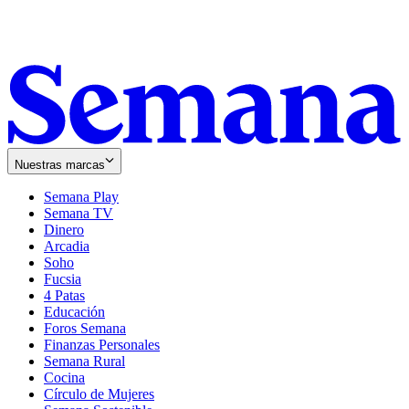
Nuestras marcas
Semana Play
Semana TV
Dinero
Arcadia
Soho
Opens
Fucsia
in
Opens
4 Patas
new
in
Educación
window
new
Foros Semana
window
Finanzas Personales
Semana Rural
Cocina
Círculo de Mujeres