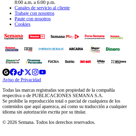
8:00 a.m. a 6:00 p.m.
Canales de servicio al cliente
Trabaje con nosotros
Paute con nosotros
Cookies
Opens
Opens
Opens
Opens
Opens
in
in
in
in
in
Aviso de Privacidad
Opens
new
new
new
new
new
in
window
window
window
window
window
Todas las marcas registradas son propiedad de la compañía
new
respectiva o de PUBLICACIONES SEMANA S.A.
window
Se prohíbe la reproducción total o parcial de cualquiera de los
contenidos que aquí aparezca, así como su traducción a cualquier
idioma sin autorización escrita por su titular.
© 2026 Semana. Todos los derechos reservados.