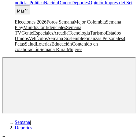
noticias
Política
Nación
Dinero
Deportes
Opinión
Impresa
Jet Set
Más
Elecciones 2026
Foros Semana
Mejor Colombia
Semana
Play
Mundo
Confidenciales
Semana
TV
Gente
Especiales
Arcadia
Tecnología
Turismo
Estados
Unidos
Vehículos
Semana Sostenible
Finanzas Personales
4
Patas
Salud
Loterías
Educación
Contenido en
colaboración
Semana Rural
Mujeres
Semana
|
Deportes