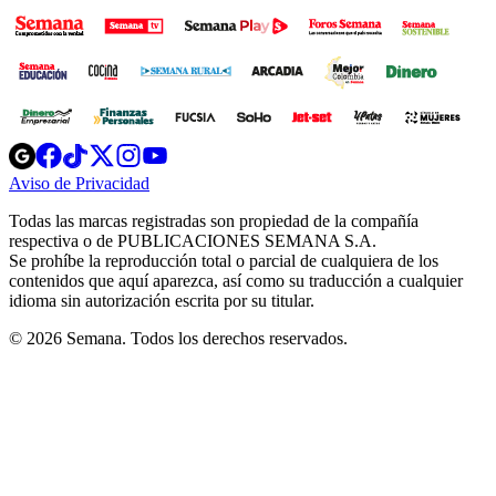
Opens
Opens
Opens
Opens
Opens
in
in
in
in
in
Aviso de Privacidad
Opens
new
new
new
new
new
in
window
window
window
window
window
Todas las marcas registradas son propiedad de la compañía
new
respectiva o de PUBLICACIONES SEMANA S.A.
window
Se prohíbe la reproducción total o parcial de cualquiera de los
contenidos que aquí aparezca, así como su traducción a cualquier
idioma sin autorización escrita por su titular.
© 2026 Semana. Todos los derechos reservados.