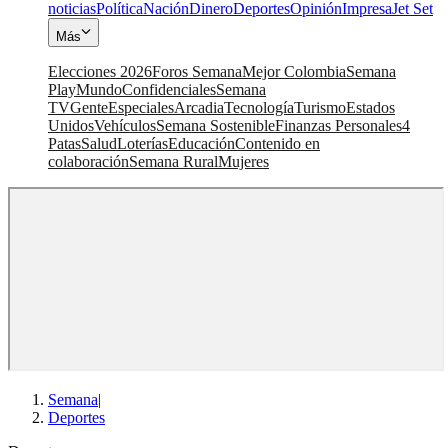
noticias
Política
Nación
Dinero
Deportes
Opinión
Impresa
Jet Set
Más
Elecciones 2026
Foros Semana
Mejor Colombia
Semana
Play
Mundo
Confidenciales
Semana
TV
Gente
Especiales
Arcadia
Tecnología
Turismo
Estados
Unidos
Vehículos
Semana Sostenible
Finanzas Personales
4
Patas
Salud
Loterías
Educación
Contenido en
colaboración
Semana Rural
Mujeres
Semana
|
Deportes