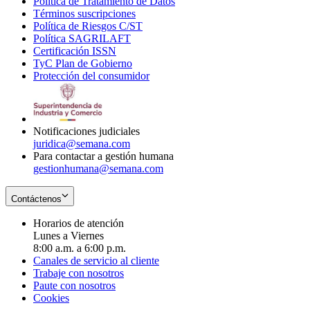
Política de Tratamiento de Datos
in
Opens
Términos suscripciones
new
Opens
in
Política de Riesgos C/ST
window
in
Opens
new
Política SAGRILAFT
Opens
new
in
window
Certificación ISSN
Opens
in
window
new
TyC Plan de Gobierno
in
new
Opens
window
Protección del consumidor
new
window
in
Opens
window
new
in
window
new
window
Notificaciones judiciales
juridica@semana.com
Para contactar a gestión humana
gestionhumana@semana.com
Contáctenos
Horarios de atención
Lunes a Viernes
8:00 a.m. a 6:00 p.m.
Canales de servicio al cliente
Trabaje con nosotros
Paute con nosotros
Cookies