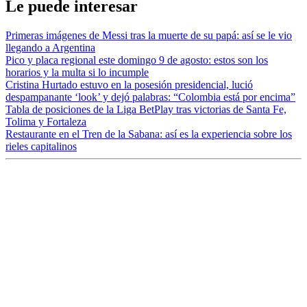
Le puede interesar
Primeras imágenes de Messi tras la muerte de su papá: así se le vio
llegando a Argentina
Pico y placa regional este domingo 9 de agosto: estos son los
horarios y la multa si lo incumple
Cristina Hurtado estuvo en la posesión presidencial, lució
despampanante ‘look’ y dejó palabras: “Colombia está por encima”
Tabla de posiciones de la Liga BetPlay tras victorias de Santa Fe,
Tolima y Fortaleza
Restaurante en el Tren de la Sabana: así es la experiencia sobre los
rieles capitalinos