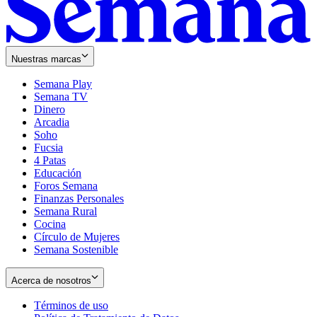
Nuestras marcas
Semana Play
Semana TV
Dinero
Arcadia
Soho
Opens
Fucsia
in
Opens
4 Patas
new
in
Educación
window
new
Foros Semana
window
Finanzas Personales
Semana Rural
Cocina
Círculo de Mujeres
Semana Sostenible
Acerca de nosotros
Términos de uso
Opens