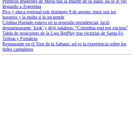
Primeras imágenes de Messi tras la muerte de su papá: así se le vio
llegando a Argentina
Pico y placa regional este domingo 9 de agosto: estos son los
horarios y la multa si lo incumple
Cristina Hurtado estuvo en la posesión presidencial, lució
despampanante ‘look’ y dejó palabras: “Colombia está por encima”
Tabla de posiciones de la Liga BetPlay tras victorias de Santa Fe,
Tolima y Fortaleza
Restaurante en el Tren de la Sabana: así es la experiencia sobre los
rieles capitalinos