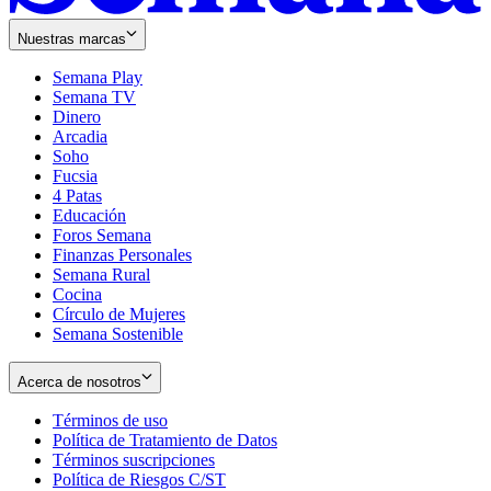
Nuestras marcas
Semana Play
Semana TV
Dinero
Arcadia
Soho
Opens
Fucsia
in
Opens
4 Patas
new
in
Educación
window
new
Foros Semana
window
Finanzas Personales
Semana Rural
Cocina
Círculo de Mujeres
Semana Sostenible
Acerca de nosotros
Términos de uso
Opens
Política de Tratamiento de Datos
in
Opens
Términos suscripciones
new
Opens
in
Política de Riesgos C/ST
window
in
Opens
new