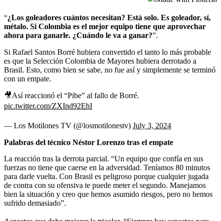
“
¿Los goleadores cuántos necesitan? Está solo. Es goleador, sí,
métalo. Si Colombia es el mejor equipo tiene que aprovechar
ahora para ganarle. ¿Cuándo le va a ganar?
”.
Si Rafael Santos Borré hubiera convertido el tanto lo más probable
es que la Selección Colombia de Mayores hubiera derrotado a
Brasil. Esto, como bien se sabe, no fue así y simplemente se terminó
con un empate.
🎥Así reaccionó el “Pibe” al fallo de Borré.
pic.twitter.com/ZXInd92EhI
— Los Motilones TV (@losmotilonestv)
July 3, 2024
Palabras del técnico Néstor Lorenzo tras el empate
La reacción tras la derrota parcial. “Un equipo que confía en sus
fuerzas no tiene que caerse en la adversidad. Teníamos 80 minutos
para darle vuelta. Con Brasil es peligroso porque cualquier jugada
de contra con su ofensiva te puede meter el segundo. Manejamos
bien la situación y creo que hemos asumido riesgos, pero no hemos
sufrido demasiado”.