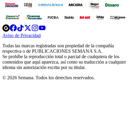
Opens
Opens
Opens
Opens
Opens
in
in
in
in
in
Aviso de Privacidad
Opens
new
new
new
new
new
in
window
window
window
window
window
Todas las marcas registradas son propiedad de la compañía
new
respectiva o de PUBLICACIONES SEMANA S.A.
window
Se prohíbe la reproducción total o parcial de cualquiera de los
contenidos que aquí aparezca, así como su traducción a cualquier
idioma sin autorización escrita por su titular.
© 2026 Semana. Todos los derechos reservados.