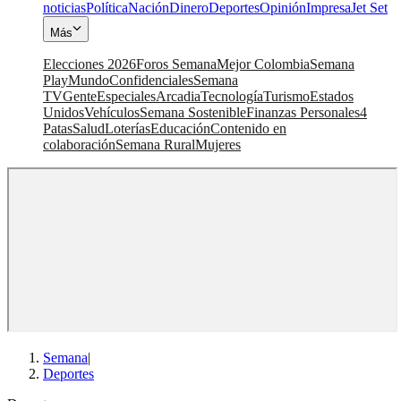
noticias
Política
Nación
Dinero
Deportes
Opinión
Impresa
Jet Set
Más
Elecciones 2026
Foros Semana
Mejor Colombia
Semana
Play
Mundo
Confidenciales
Semana
TV
Gente
Especiales
Arcadia
Tecnología
Turismo
Estados
Unidos
Vehículos
Semana Sostenible
Finanzas Personales
4
Patas
Salud
Loterías
Educación
Contenido en
colaboración
Semana Rural
Mujeres
Semana
|
Deportes