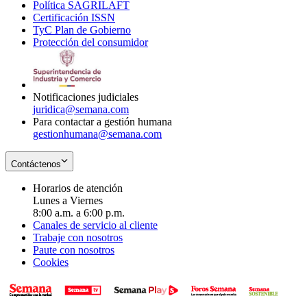
Política SAGRILAFT
Opens
new
in
window
Certificación ISSN
Opens
in
window
new
TyC Plan de Gobierno
in
new
Opens
window
Protección del consumidor
new
window
in
Opens
window
new
in
window
new
window
Notificaciones judiciales
juridica@semana.com
Para contactar a gestión humana
gestionhumana@semana.com
Contáctenos
Horarios de atención
Lunes a Viernes
8:00 a.m. a 6:00 p.m.
Canales de servicio al cliente
Trabaje con nosotros
Paute con nosotros
Cookies