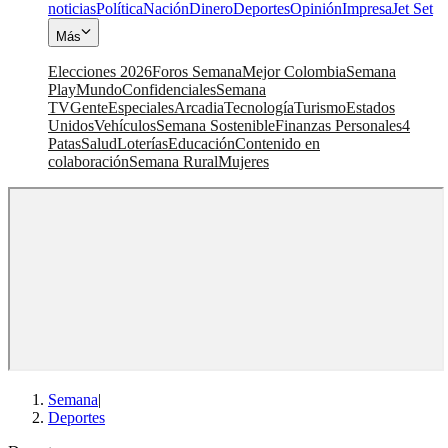
noticias
Política
Nación
Dinero
Deportes
Opinión
Impresa
Jet Set
Más
Elecciones 2026
Foros Semana
Mejor Colombia
Semana
Play
Mundo
Confidenciales
Semana
TV
Gente
Especiales
Arcadia
Tecnología
Turismo
Estados
Unidos
Vehículos
Semana Sostenible
Finanzas Personales
4
Patas
Salud
Loterías
Educación
Contenido en
colaboración
Semana Rural
Mujeres
Semana
|
Deportes