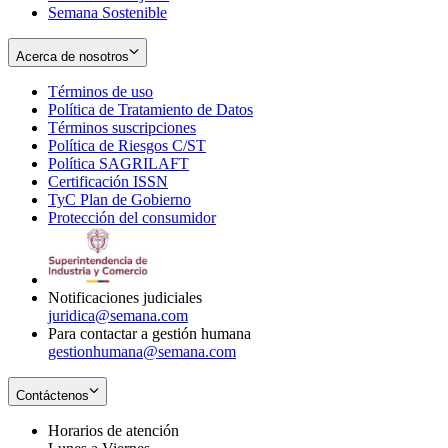
Semana Sostenible
Acerca de nosotros
Términos de uso
Opens
Política de Tratamiento de Datos
in
Opens
Términos suscripciones
new
Opens
in
Política de Riesgos C/ST
window
in
Opens
new
Política SAGRILAFT
Opens
new
in
window
Certificación ISSN
Opens
in
window
new
TyC Plan de Gobierno
in
new
Opens
window
Protección del consumidor
new
window
in
Opens
window
new
in
window
new
window
Notificaciones judiciales
juridica@semana.com
Para contactar a gestión humana
gestionhumana@semana.com
Contáctenos
Horarios de atención