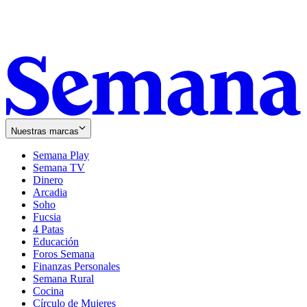
Nuestras marcas
Semana Play
Semana TV
Dinero
Arcadia
Soho
Opens
Fucsia
in
Opens
4 Patas
new
in
Educación
window
new
Foros Semana
window
Finanzas Personales
Semana Rural
Cocina
Círculo de Mujeres