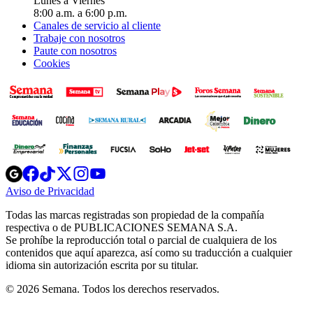
Lunes a Viernes
8:00 a.m. a 6:00 p.m.
Canales de servicio al cliente
Trabaje con nosotros
Paute con nosotros
Cookies
Opens
Opens
Opens
Opens
Opens
in
in
in
in
in
Aviso de Privacidad
Opens
new
new
new
new
new
in
window
window
window
window
window
Todas las marcas registradas son propiedad de la compañía
new
respectiva o de PUBLICACIONES SEMANA S.A.
window
Se prohíbe la reproducción total o parcial de cualquiera de los
contenidos que aquí aparezca, así como su traducción a cualquier
idioma sin autorización escrita por su titular.
© 2026 Semana. Todos los derechos reservados.