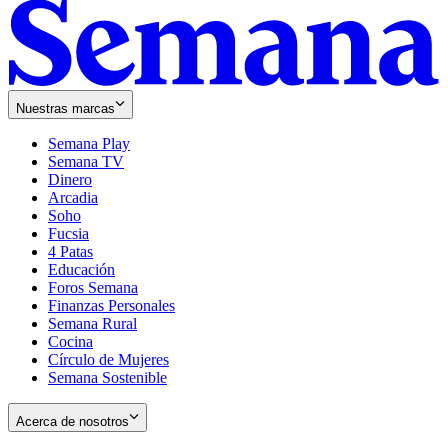
Nuestras marcas
Semana Play
Semana TV
Dinero
Arcadia
Soho
Opens
Fucsia
in
Opens
4 Patas
new
in
Educación
window
new
Foros Semana
window
Finanzas Personales
Semana Rural
Cocina
Círculo de Mujeres
Semana Sostenible
Acerca de nosotros