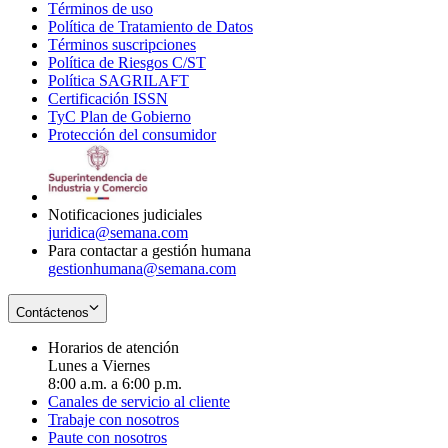
Términos de uso
Opens
Política de Tratamiento de Datos
in
Opens
Términos suscripciones
new
Opens
in
Política de Riesgos C/ST
window
in
Opens
new
Política SAGRILAFT
Opens
new
in
window
Certificación ISSN
Opens
in
window
new
TyC Plan de Gobierno
in
new
Opens
window
Protección del consumidor
new
window
in
Opens
window
new
in
window
new
window
Notificaciones judiciales
juridica@semana.com
Para contactar a gestión humana
gestionhumana@semana.com
Contáctenos
Horarios de atención
Lunes a Viernes
8:00 a.m. a 6:00 p.m.
Canales de servicio al cliente
Trabaje con nosotros
Paute con nosotros