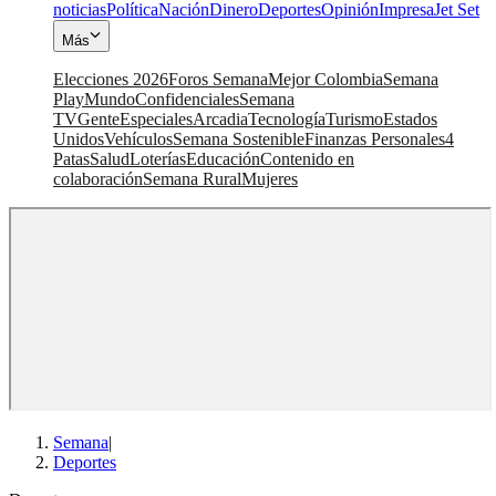
noticias
Política
Nación
Dinero
Deportes
Opinión
Impresa
Jet Set
Más
Elecciones 2026
Foros Semana
Mejor Colombia
Semana
Play
Mundo
Confidenciales
Semana
TV
Gente
Especiales
Arcadia
Tecnología
Turismo
Estados
Unidos
Vehículos
Semana Sostenible
Finanzas Personales
4
Patas
Salud
Loterías
Educación
Contenido en
colaboración
Semana Rural
Mujeres
Semana
|
Deportes