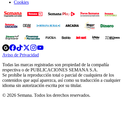
Cookies
Opens
Opens
Opens
Opens
Opens
in
in
in
in
in
Aviso de Privacidad
Opens
new
new
new
new
new
in
window
window
window
window
window
Todas las marcas registradas son propiedad de la compañía
new
respectiva o de PUBLICACIONES SEMANA S.A.
window
Se prohíbe la reproducción total o parcial de cualquiera de los
contenidos que aquí aparezca, así como su traducción a cualquier
idioma sin autorización escrita por su titular.
© 2026 Semana. Todos los derechos reservados.