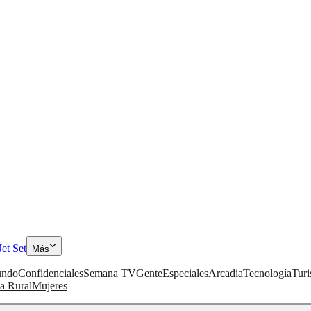
Jet Set
Más
ndo
Confidenciales
Semana TV
Gente
Especiales
Arcadia
Tecnología
Tur
a Rural
Mujeres