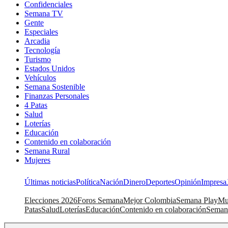
Confidenciales
Semana TV
Gente
Especiales
Arcadia
Tecnología
Turismo
Estados Unidos
Vehículos
Semana Sostenible
Finanzas Personales
4 Patas
Salud
Loterías
Educación
Contenido en colaboración
Semana Rural
Mujeres
Últimas noticias
Política
Nación
Dinero
Deportes
Opinión
Impresa
Elecciones 2026
Foros Semana
Mejor Colombia
Semana Play
Mu
Patas
Salud
Loterías
Educación
Contenido en colaboración
Seman