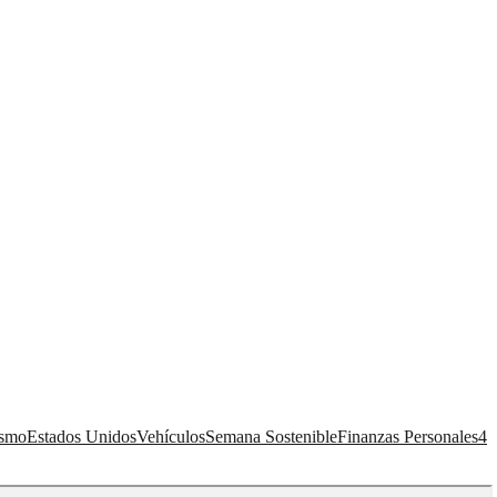
ismo
Estados Unidos
Vehículos
Semana Sostenible
Finanzas Personales
4