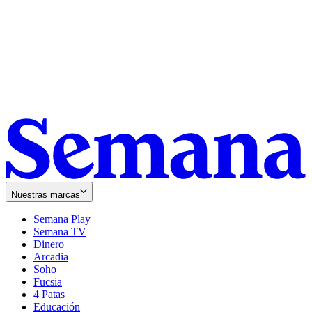
Nuestras marcas
Semana Play
Semana TV
Dinero
Arcadia
Soho
Opens
Fucsia
in
Opens
4 Patas
new
in
Educación
window
new