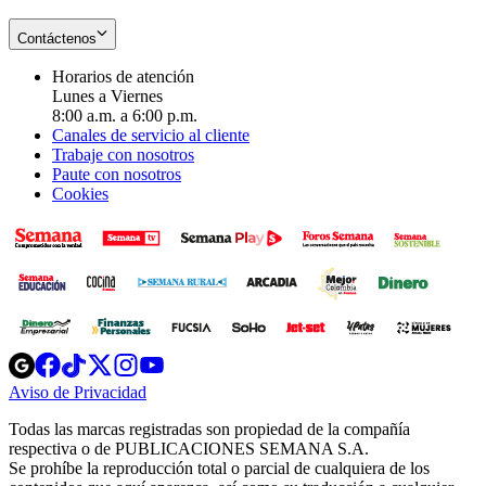
Contáctenos
Horarios de atención
Lunes a Viernes
8:00 a.m. a 6:00 p.m.
Canales de servicio al cliente
Trabaje con nosotros
Paute con nosotros
Cookies
Opens
Opens
Opens
Opens
Opens
in
in
in
in
in
Aviso de Privacidad
Opens
new
new
new
new
new
in
window
window
window
window
window
Todas las marcas registradas son propiedad de la compañía
new
respectiva o de PUBLICACIONES SEMANA S.A.
window
Se prohíbe la reproducción total o parcial de cualquiera de los