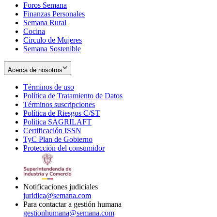
Foros Semana
window
Finanzas Personales
Semana Rural
Cocina
Círculo de Mujeres
Semana Sostenible
Acerca de nosotros
Términos de uso
Opens
Política de Tratamiento de Datos
in
Opens
Términos suscripciones
new
Opens
in
Política de Riesgos C/ST
window
in
Opens
new
Política SAGRILAFT
Opens
new
in
window
Certificación ISSN
Opens
in
window
new
TyC Plan de Gobierno
in
new
Opens
window
Protección del consumidor
new
window
in
Opens
window
new
in
window
new
window
Notificaciones judiciales
juridica@semana.com
Para contactar a gestión humana
gestionhumana@semana.com