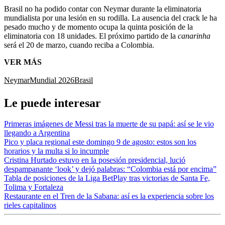
Brasil no ha podido contar con Neymar durante la eliminatoria
mundialista por una lesión en su rodilla. La ausencia del crack le ha
pesado mucho y de momento ocupa la quinta posición de la
eliminatoria con 18 unidades. El próximo partido de la
canarinha
será el 20 de marzo, cuando reciba a Colombia.
VER MÁS
Neymar
Mundial 2026
Brasil
Le puede interesar
Primeras imágenes de Messi tras la muerte de su papá: así se le vio
llegando a Argentina
Pico y placa regional este domingo 9 de agosto: estos son los
horarios y la multa si lo incumple
Cristina Hurtado estuvo en la posesión presidencial, lució
despampanante ‘look’ y dejó palabras: “Colombia está por encima”
Tabla de posiciones de la Liga BetPlay tras victorias de Santa Fe,
Tolima y Fortaleza
Restaurante en el Tren de la Sabana: así es la experiencia sobre los
rieles capitalinos