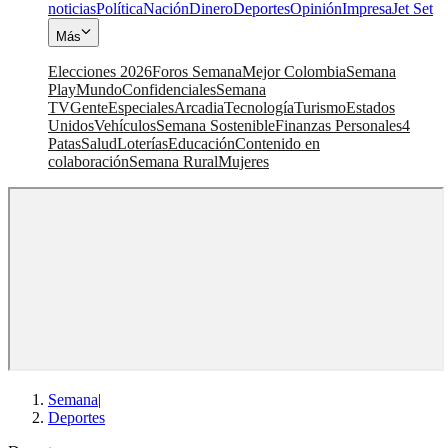
noticias
Política
Nación
Dinero
Deportes
Opinión
Impresa
Jet Set
Más
Elecciones 2026
Foros Semana
Mejor Colombia
Semana
Play
Mundo
Confidenciales
Semana
TV
Gente
Especiales
Arcadia
Tecnología
Turismo
Estados
Unidos
Vehículos
Semana Sostenible
Finanzas Personales
4
Patas
Salud
Loterías
Educación
Contenido en
colaboración
Semana Rural
Mujeres
Semana
|
Deportes