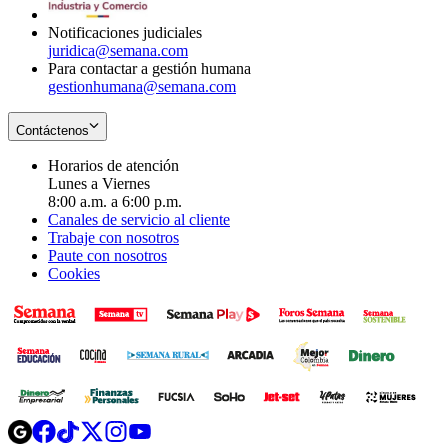
window
Notificaciones judiciales
juridica@semana.com
Para contactar a gestión humana
gestionhumana@semana.com
Contáctenos
Horarios de atención
Lunes a Viernes
8:00 a.m. a 6:00 p.m.
Canales de servicio al cliente
Trabaje con nosotros
Paute con nosotros
Cookies
Opens
Opens
Opens
Opens
Opens
in
in
in
in
in