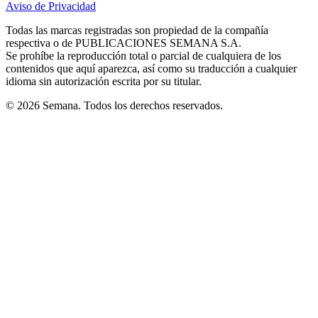
Aviso de Privacidad
Opens
new
new
new
new
new
in
window
window
window
window
window
Todas las marcas registradas son propiedad de la compañía
new
respectiva o de PUBLICACIONES SEMANA S.A.
window
Se prohíbe la reproducción total o parcial de cualquiera de los
contenidos que aquí aparezca, así como su traducción a cualquier
idioma sin autorización escrita por su titular.
© 2026 Semana. Todos los derechos reservados.