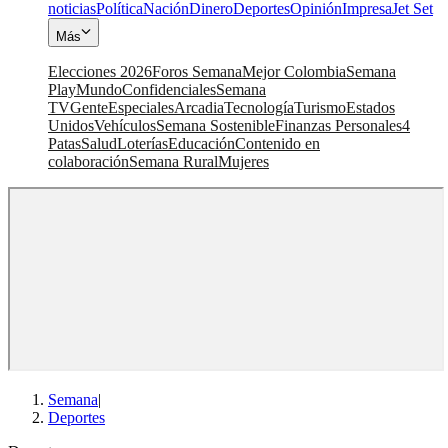
noticias
Política
Nación
Dinero
Deportes
Opinión
Impresa
Jet Set
Más
Elecciones 2026
Foros Semana
Mejor Colombia
Semana
Play
Mundo
Confidenciales
Semana
TV
Gente
Especiales
Arcadia
Tecnología
Turismo
Estados
Unidos
Vehículos
Semana Sostenible
Finanzas Personales
4
Patas
Salud
Loterías
Educación
Contenido en
colaboración
Semana Rural
Mujeres
Semana
|
Deportes