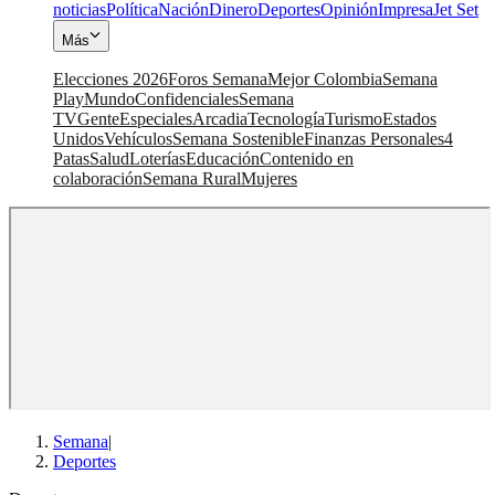
noticias
Política
Nación
Dinero
Deportes
Opinión
Impresa
Jet Set
Más
Elecciones 2026
Foros Semana
Mejor Colombia
Semana
Play
Mundo
Confidenciales
Semana
TV
Gente
Especiales
Arcadia
Tecnología
Turismo
Estados
Unidos
Vehículos
Semana Sostenible
Finanzas Personales
4
Patas
Salud
Loterías
Educación
Contenido en
colaboración
Semana Rural
Mujeres
Semana
|
Deportes