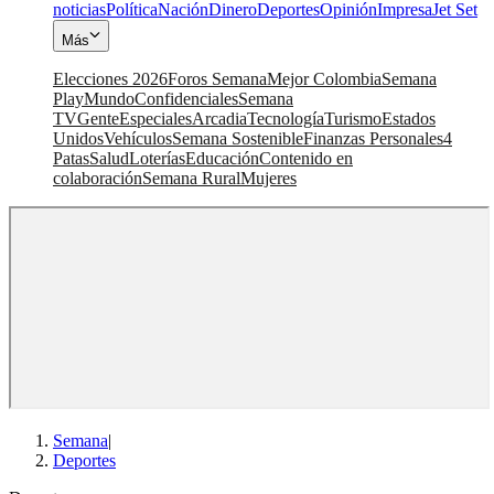
noticias
Política
Nación
Dinero
Deportes
Opinión
Impresa
Jet Set
Más
Elecciones 2026
Foros Semana
Mejor Colombia
Semana
Play
Mundo
Confidenciales
Semana
TV
Gente
Especiales
Arcadia
Tecnología
Turismo
Estados
Unidos
Vehículos
Semana Sostenible
Finanzas Personales
4
Patas
Salud
Loterías
Educación
Contenido en
colaboración
Semana Rural
Mujeres
Semana
|
Deportes