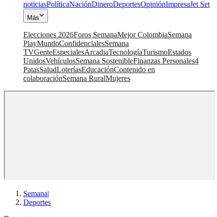
noticias
Política
Nación
Dinero
Deportes
Opinión
Impresa
Jet Set
Más
Elecciones 2026
Foros Semana
Mejor Colombia
Semana
Play
Mundo
Confidenciales
Semana
TV
Gente
Especiales
Arcadia
Tecnología
Turismo
Estados
Unidos
Vehículos
Semana Sostenible
Finanzas Personales
4
Patas
Salud
Loterías
Educación
Contenido en
colaboración
Semana Rural
Mujeres
Semana
|
Deportes