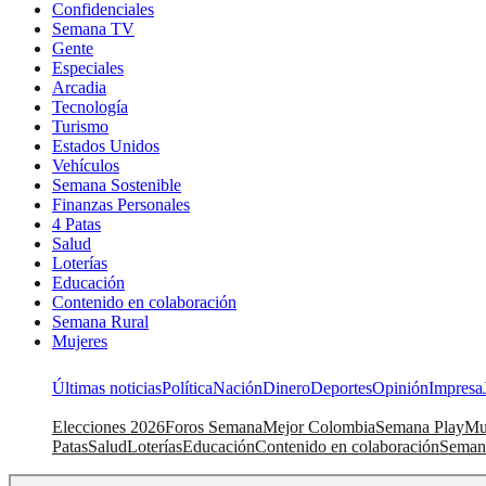
Confidenciales
Semana TV
Gente
Especiales
Arcadia
Tecnología
Turismo
Estados Unidos
Vehículos
Semana Sostenible
Finanzas Personales
4 Patas
Salud
Loterías
Educación
Contenido en colaboración
Semana Rural
Mujeres
Últimas noticias
Política
Nación
Dinero
Deportes
Opinión
Impresa
Elecciones 2026
Foros Semana
Mejor Colombia
Semana Play
Mu
Patas
Salud
Loterías
Educación
Contenido en colaboración
Seman