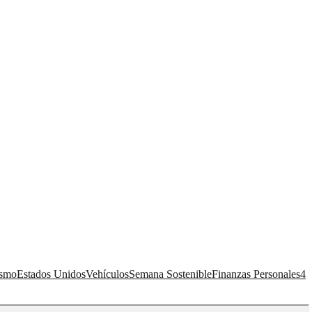
ismo
Estados Unidos
Vehículos
Semana Sostenible
Finanzas Personales
4