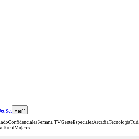
Jet Set
Más
ndo
Confidenciales
Semana TV
Gente
Especiales
Arcadia
Tecnología
Tur
a Rural
Mujeres